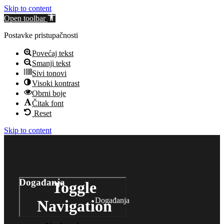
Skip to content
Open toolbar
Postavke pristupačnosti
Povećaj tekst
Smanji tekst
Sivi tonovi
Visoki kontrast
Obrni boje
Čitak font
Reset
Skip to content
Događanja
Toggle
Događanja
Navigation