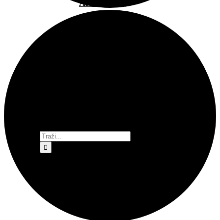
Arsen
Bubamarac
Filmski
kukuriku
Pokrovitelji i
partneri
Prostorom
upravlja
Traži...