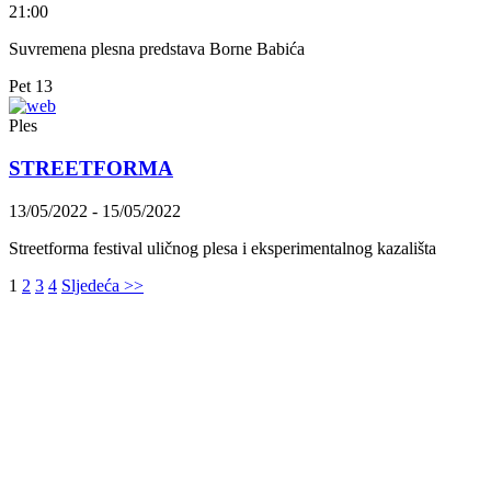
21:00
Suvremena plesna predstava Borne Babića
Pet
13
Ples
STREETFORMA
13/05/2022
-
15/05/2022
Streetforma festival uličnog plesa i eksperimentalnog kazališta
1
2
3
4
Sljedeća
>>