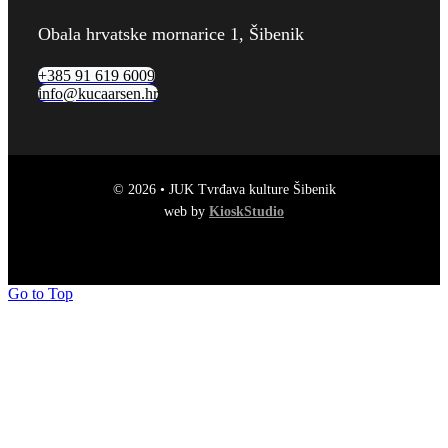
Obala hrvatske mornarice 1, Šibenik
+385 91 619 6009
info@kucaarsen.hr
© 2026 • JUK Tvrđava kulture Šibenik
web by
KioskStudio
Go to Top