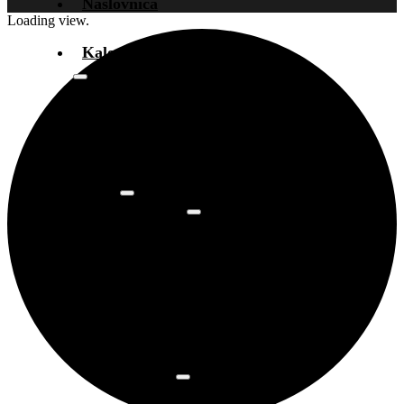
Naslovnica
Loading view.
Kalendar događanja
Arhiva
događanja
Novosti
Info
O prostoru
Osnovne
informacije
Najam
prostora
Povijest
prostora
Programi
Art kino