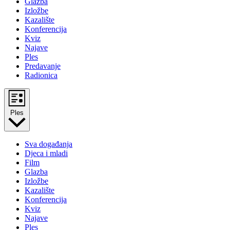
Glazba
Izložbe
Kazalište
Konferencija
Kviz
Najave
Ples
Predavanje
Radionica
Ples
Sva događanja
Djeca i mladi
Film
Glazba
Izložbe
Kazalište
Konferencija
Kviz
Najave
Ples