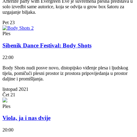
Afterlife party with Evergreen Eve je suvremena plesna predstava u
solo izvedbi same autorice, koja se odvija u grow box šatoru za
uzgajanje biljaka.
Pet
23
Ples
Sibenik Dance Festival: Body Shots
22:00
Body Shots nudi posve novo, distopijsko viđenje plesa i ljudskog
tijela, pomičući plesni prostor iz prostora pripovijedanja u prostor
daljine i promišljanja.
listopad 2021
Čet
21
Ples
Viola, ja i nas dvije
20:00