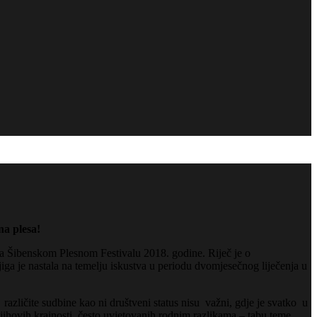
a plesa!
na Šibenskom Plesnom Festivalu 2018. godine. Riječ je o
ga je nastala na temelju iskustva u periodu dvomjesečnog liječenja u
 različite sudbine kao ni društveni status nisu važni, gdje je svatko u
njihovih krajnosti, često uvjetovanih rodnim razlikama – tabu teme