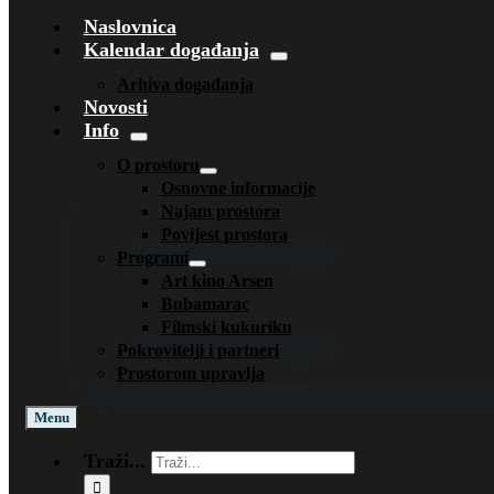
Naslovnica
Kalendar događanja
Arhiva događanja
Novosti
Info
O prostoru
Osnovne informacije
Najam prostora
Povijest prostora
Programi
Art kino Arsen
Bubamarac
Filmski kukuriku
Pokrovitelji i partneri
Prostorom upravlja
Menu
Traži...