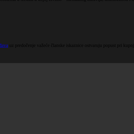
rđava
uz predočenje važeće članske iskaznice ostvaruju popust pri kupnji