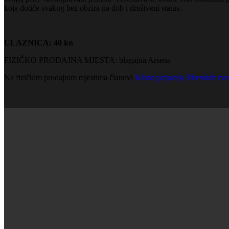
koja dotiče svakog bez obzira na dob i društveni status.
ULAZNICA: 40 kn
FIZIČKO PRODAJNA MJESTA: blagajna Arsena
Na fizičkim prodajnim mjestima članovi
Kluba prijatelja šibenskih tv