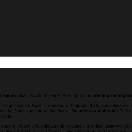
a Sjene
dolazi u Kuću umjetnosti Arsen povodom
Međunarodnog dan
 se gostovalo u Kazalištu Pinokio u Beogradu 2018., a izvedena je i 
a mladog šibenskog autora Dina Seksa “
Na adresi zalutalih duša”.
Knji
mećaja.
unutarnji doživljaj hospitaliziranih pojedinaca u izolaciji ustanove gdje
problema u sredini u kojoj živimo – mentalnog zdravlja, anksioznosti i 