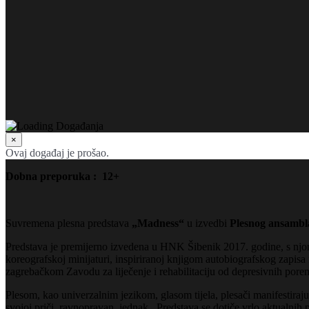
×
Ovaj događaj je prošao.
Dobna preporuka : 12+
Suvremena plesna predstava
„Madness“
u izvedbi
Plesnog ansambl
Predstava je premijerno izvedena u HNK Šibenik 2017. godine, s njom
koreografskoj minijaturi, inspiriranoj knjigom autobiografskog zapis
zagrebačkom Zavodu za liječenje i rehabilitaciju od depresivnih pore
Plesom, kao univerzalnim jezikom, glasom tijela, plesači manifestiraju 
svojoj priči ravnopravan, jednak. Predstava se dotiče vrlo aktualnih 