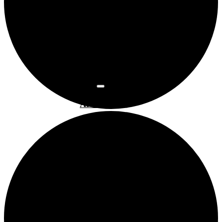
Osnovne
informacije
Najam
prostora
Povijest
prostora
Programi
Art kino
Arsen
Bubamarac
Filmski
kukuriku
Pokrovitelji i
partneri
Prostorom
upravlja