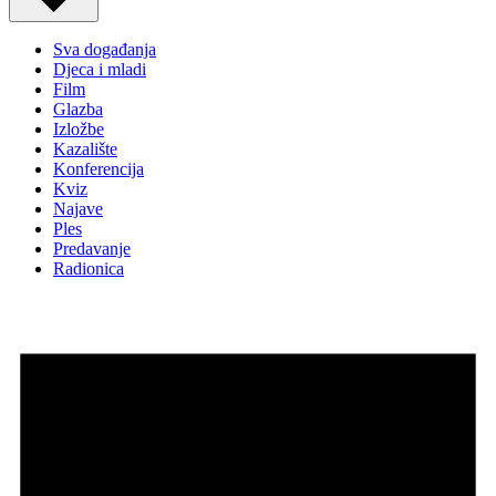
Sva događanja
Djeca i mladi
Film
Glazba
Izložbe
Kazalište
Konferencija
Kviz
Najave
Ples
Predavanje
Radionica