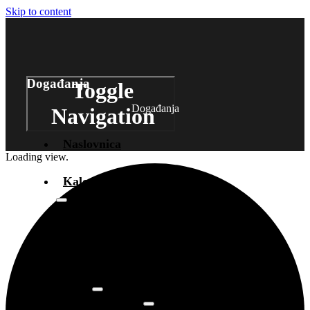
Skip to content
Događanja
Toggle
Događanja
Navigation
Naslovnica
Loading view.
Kalendar događanja
Arhiva
događanja
Novosti
Info
O prostoru