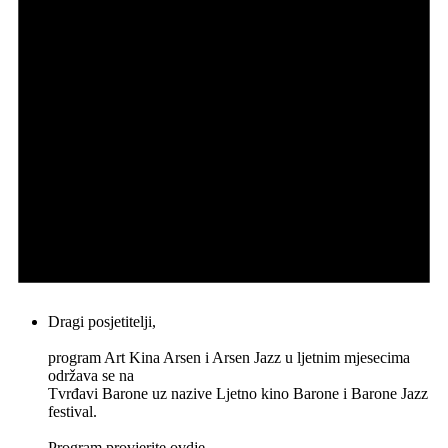
Dragi posjetitelji,
program Art Kina Arsen i Arsen Jazz u ljetnim mjesecima
održava se na
Tvrđavi Barone uz nazive Ljetno kino Barone i Barone Jazz
festival.
Program provjerite
ovdje
.