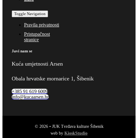
Toggle Navigation
Pravila privatnosti
Pristupačnost
stranice
Javi nam se
Kuća umjetnosti Arsen
Obala hrvatske mornarice 1, Šibenik
+385 91 619 6009
info@kucaarsen.hr
© 2026 • JUK Tvrđava kulture Šibenik
web by
KioskStudio