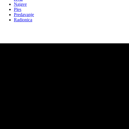
Najave
Ples
Predavanje
Radionica