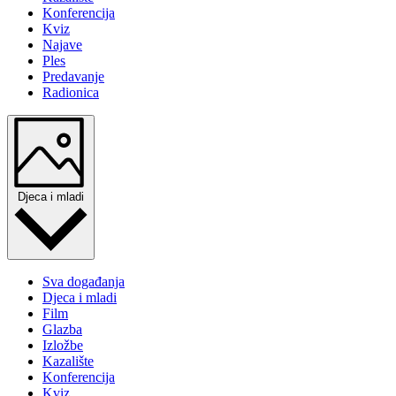
Konferencija
Kviz
Najave
Ples
Predavanje
Radionica
Djeca i mladi
Sva događanja
Djeca i mladi
Film
Glazba
Izložbe
Kazalište
Konferencija
Kviz