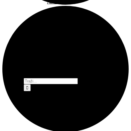
Arsen
Bubamarac
Filmski
kukuriku
Pokrovitelji i
partneri
Prostorom
upravlja
Traži...