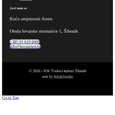
Javi nam se
Kuća umjetnosti Arsen
Obala hrvatske mornarice 1, Šibenik
+385 91 619 6009
info@kucaarsen.hr
© 2026 • JUK Tvrđava kulture Šibenik
web by
KioskStudio
Go to Top