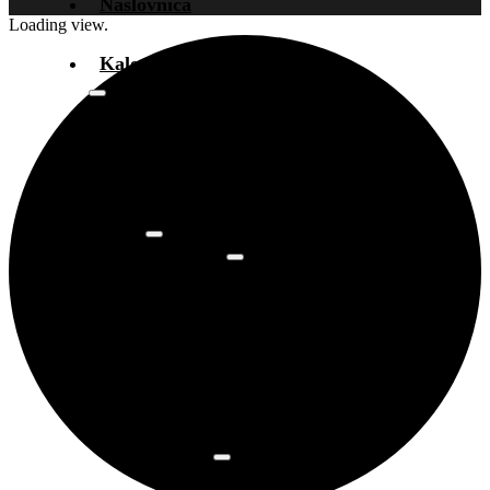
Naslovnica
Loading view.
Kalendar događanja
Arhiva
događanja
Novosti
Info
O prostoru
Osnovne
informacije
Najam
prostora
Povijest
prostora
Programi
Art kino