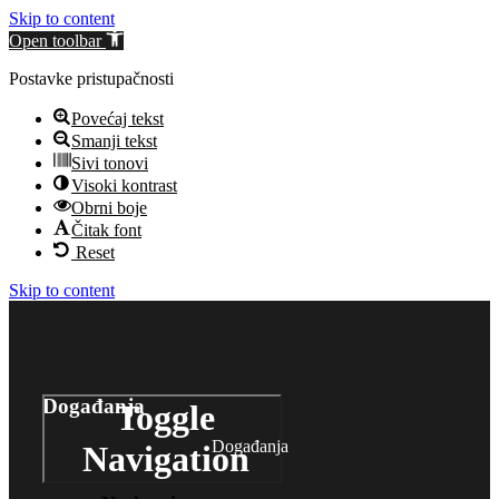
Skip to content
Open toolbar
Postavke pristupačnosti
Povećaj tekst
Smanji tekst
Sivi tonovi
Visoki kontrast
Obrni boje
Čitak font
Reset
Skip to content
Događanja
Toggle
Događanja
Navigation