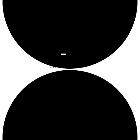
Osnovne
informacije
Najam
prostora
Povijest
prostora
Programi
Art kino
Arsen
Bubamarac
Filmski
kukuriku
Pokrovitelji i
partneri
Prostorom
upravlja