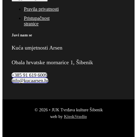
Pravila privatnosti
Pristupačnost
stranice
Javi nam se
Kuća umjetnosti Arsen
Obala hrvatske mornarice 1, Šibenik
+385 91 619 6009
info@kucaarsen.hr
© 2026 • JUK Tvrđava kulture Šibenik
web by
KioskStudio