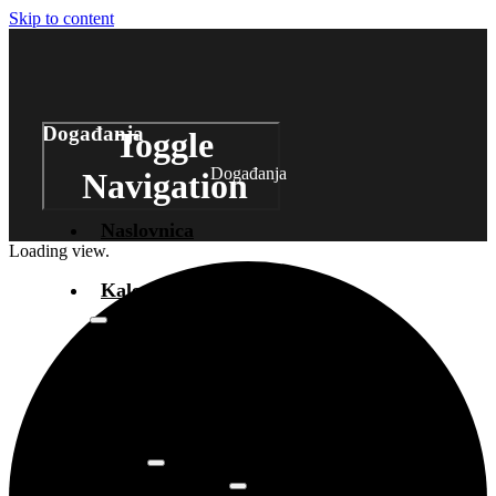
Skip to content
Događanja
Toggle
Događanja
Navigation
Naslovnica
Loading view.
Kalendar događanja
Arhiva
događanja
Novosti
Info
O prostoru