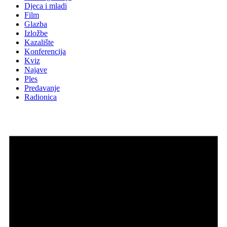
Djeca i mladi
Film
Glazba
Izložbe
Kazalište
Konferencija
Kviz
Najave
Ples
Predavanje
Radionica