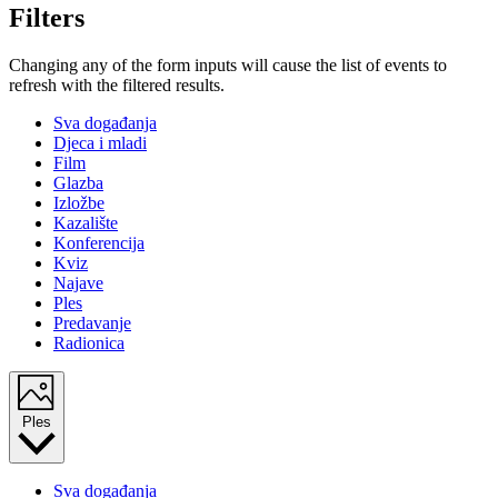
Filters
Changing any of the form inputs will cause the list of events to
refresh with the filtered results.
Sva događanja
Djeca i mladi
Film
Glazba
Izložbe
Kazalište
Konferencija
Kviz
Najave
Ples
Predavanje
Radionica
Ples
Sva događanja