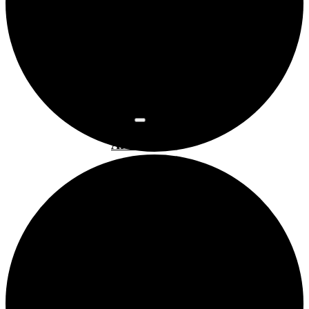
Osnovne
informacije
Najam
prostora
Povijest
prostora
Programi
Art kino
Arsen
Bubamarac
Filmski
kukuriku
Pokrovitelji i
partneri
Prostorom
upravlja