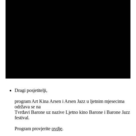
Dragi posjetitelji,
program Art Kina Arsen i Arsen Jazz u ljetnim mjesecima
održava se na
Tvrđavi Barone uz nazive Ljetno kino Barone i Barone Jazz
festival.
Program provjerite
ovdje
.