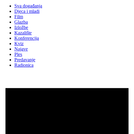
Sva događanja
Djeca i mladi
Film
Glazba
Izložbe
Kazalište
Konferencija
Kviz
Najave
Ples
Predavanje
Radionica