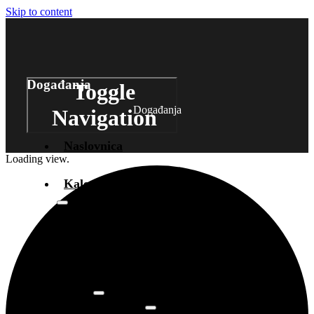
Skip to content
Događanja
Toggle
Događanja
Navigation
Naslovnica
Loading view.
Kalendar događanja
Arhiva
događanja
Novosti
Info
O prostoru