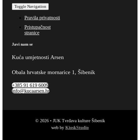
Toggle Navigation
Pravila privatnosti
Pristupačnost
stranice
Javi nam se
Kuća umjetnosti Arsen
Obala hrvatske mornarice 1, Šibenik
+385 91 619 6009
info@kucaarsen.hr
© 2026 • JUK Tvrđava kulture Šibenik
web by
KioskStudio