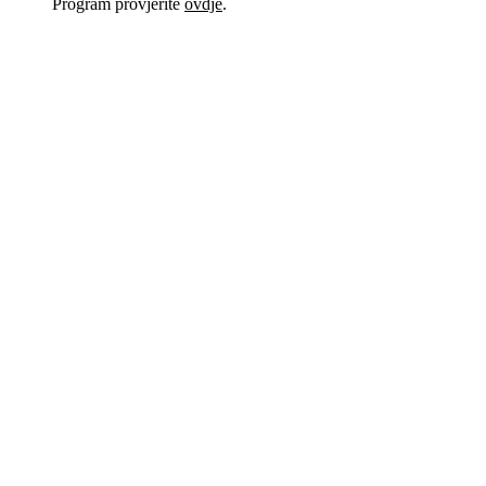
Program provjerite
ovdje
.