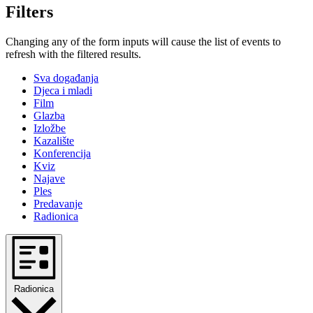
Filters
Changing any of the form inputs will cause the list of events to
refresh with the filtered results.
Sva događanja
Djeca i mladi
Film
Glazba
Izložbe
Kazalište
Konferencija
Kviz
Najave
Ples
Predavanje
Radionica
Radionica