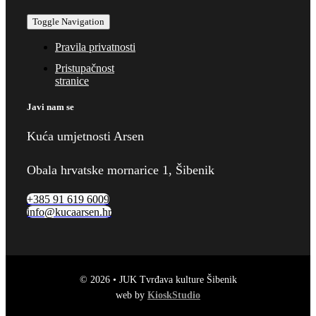
Toggle Navigation
Pravila privatnosti
Pristupačnost
stranice
Javi nam se
Kuća umjetnosti Arsen
Obala hrvatske mornarice 1, Šibenik
+385 91 619 6009
info@kucaarsen.hr
© 2026 • JUK Tvrđava kulture Šibenik
web by
KioskStudio