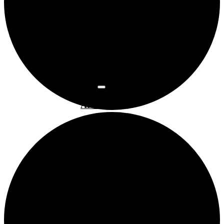
Osnovne
informacije
Najam
prostora
Povijest
prostora
Programi
Art kino
Arsen
Bubamarac
Filmski
kukuriku
Pokrovitelji i
partneri
Prostorom
upravlja