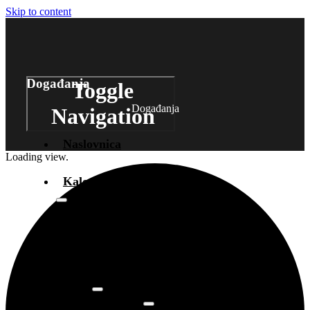
Skip to content
Događanja
Toggle
Događanja
Navigation
Naslovnica
Loading view.
Kalendar događanja
Arhiva
događanja
Novosti
Info
O prostoru