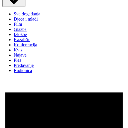
Sva događanja
Djeca i mladi
Film
Glazba
Izložbe
Kazalište
Konferencija
Kviz
Najave
Ples
Predavanje
Radionica