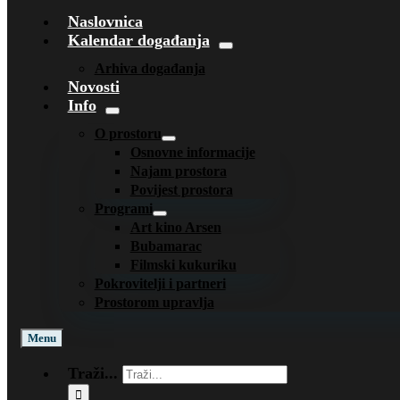
Naslovnica
Kalendar događanja
Arhiva događanja
Novosti
Info
O prostoru
Osnovne informacije
Najam prostora
Povijest prostora
Programi
Art kino Arsen
Bubamarac
Filmski kukuriku
Pokrovitelji i partneri
Prostorom upravlja
Menu
Traži...