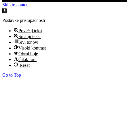
Skip to content
Open
toolbar
Postavke pristupačnosti
Povećaj tekst
Smanji tekst
Sivi tonovi
Visoki kontrast
Obrni boje
Čitak font
Reset
Go to Top