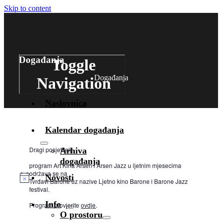
Skip to content
Događanja
Toggle
Događanja
Navigation
Naslovnica
Kalendar događanja
Dragi posjetitelji,
Arhiva
događanja
program Art Kina Arsen i Arsen Jazz u ljetnim mjesecima
održava se na
Novosti
Tvrđavi Barone uz nazive Ljetno kino Barone i Barone Jazz
festival.
Info
Program provjerite
ovdje
.
O prostoru