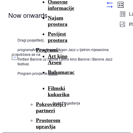
Osnovne
Views
Even
Popis
informacije
View
Show
Navigati
Now onwards
Li
filters
Navig
Najam
Select
prostora
P
date.
Povijest
prostora
Dragi posjetitelji,
program Art Kina Arsen i Arsen Jazz u ljetnim mjesecima
Programi
održava se na
Art kino
Tvrđavi Barone uz nazive Ljetno kino Barone i Barone Jazz
Arsen
festival.
Bubamarac
Program provjerite
ovdje
.
Filmski
kukuriku
Izvoz Događanja
Pokrovitelji i
partneri
Prostorom
upravlja