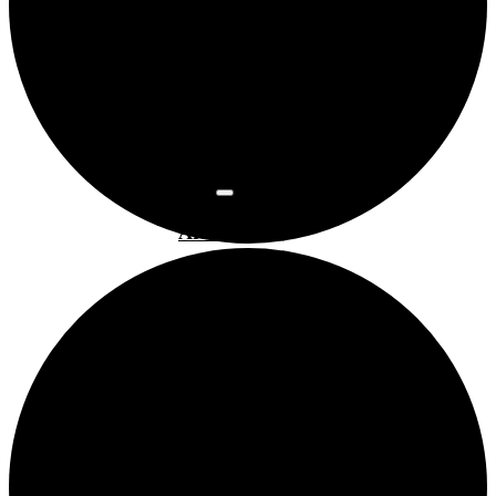
Osnovne
informacije
Najam
prostora
Povijest
prostora
Programi
Art kino
Arsen
Bubamarac
Filmski
kukuriku
Pokrovitelji i
partneri
Prostorom
upravlja