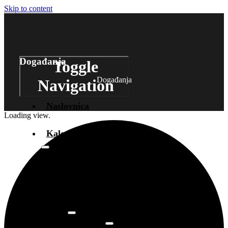
Skip to content
Događanja
Toggle
Događanja
Navigation
Naslovnica
Loading view.
Kalendar događanja
Arhiva
događanja
Novosti
Info
O prostoru