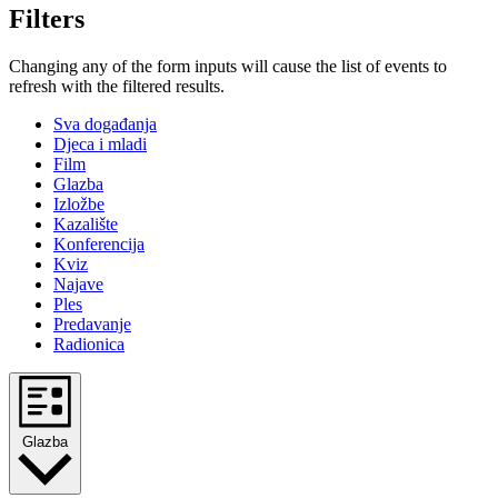
Filters
Changing any of the form inputs will cause the list of events to
refresh with the filtered results.
Sva događanja
Djeca i mladi
Film
Glazba
Izložbe
Kazalište
Konferencija
Kviz
Najave
Ples
Predavanje
Radionica
Glazba