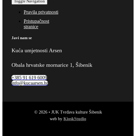
Toggle Navigation
Pravila privatnosti
Pristupačnost
stranice
Javi nam se
Kuća umjetnosti Arsen
Obala hrvatske mornarice 1, Šibenik
+385 91 619 6009
info@kucaarsen.hr
© 2026 • JUK Tvrđava kulture Šibenik
web by
KioskStudio