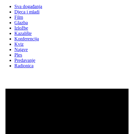
Sva događanja
Djeca i mladi
Film
Glazba
Izložbe
Kazalište
Konferencija
Kviz
Najave
Ples
Predavanje
Radionica