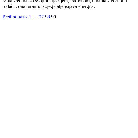
Mala sredina, sa svojim utjecajem, tradicijom, u nama stvori onu
rudaču, onaj uran iz kojeg dalje isijava energija.
Prethodna
<<
1
…
97
98
99