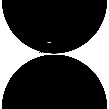
Osnovne
informacije
Najam
prostora
Povijest
prostora
Programi
Art kino
Arsen
Bubamarac
Filmski
kukuriku
Pokrovitelji i
partneri
Prostorom
upravlja