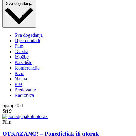
Sva događanja
Sva događanja
Djeca i mladi
Film
Glazba
Izložbe
Kazalište
Konferencija
Kviz
Najave
Ples
Predavanje
Radionica
lipanj 2021
Sri
9
Film
OTKAZANO! – Ponedjeljak ili utorak