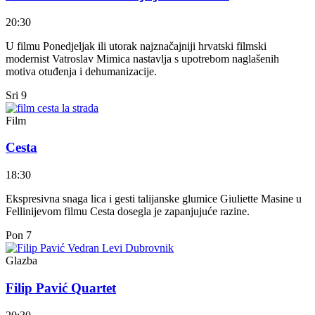
20:30
U filmu Ponedjeljak ili utorak najznačajniji hrvatski filmski
modernist Vatroslav Mimica nastavlja s upotrebom naglašenih
motiva otuđenja i dehumanizacije.
Sri
9
Film
Cesta
18:30
Ekspresivna snaga lica i gesti talijanske glumice Giuliette Masine u
Fellinijevom filmu Cesta dosegla je zapanjujuće razine.
Pon
7
Glazba
Filip Pavić Quartet