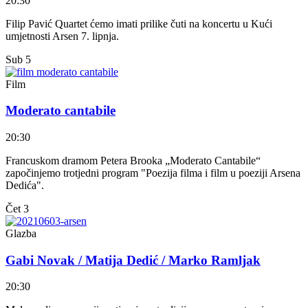
20:30
Filip Pavić Quartet ćemo imati prilike čuti na koncertu u Kući
umjetnosti Arsen 7. lipnja.
Sub
5
Film
Moderato cantabile
20:30
Francuskom dramom Petera Brooka „Moderato Cantabile“
započinjemo trotjedni program "Poezija filma i film u poeziji Arsena
Dedića".
Čet
3
Glazba
Gabi Novak / Matija Dedić / Marko Ramljak
20:30