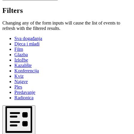
Filters
Changing any of the form inputs will cause the list of events to
refresh with the filtered results.
Sva događanja
Djeca i mladi
Film
Glazba
Izložbe
Kazalište
Konferencija
Kviz
Najave
Ples
Predavanje
Radionica