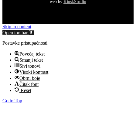
web by
KioskStudio
Skip to content
Open toolbar
Postavke pristupačnosti
Povećaj tekst
Smanji tekst
Sivi tonovi
Visoki kontrast
Obrni boje
Čitak font
Reset
Go to Top