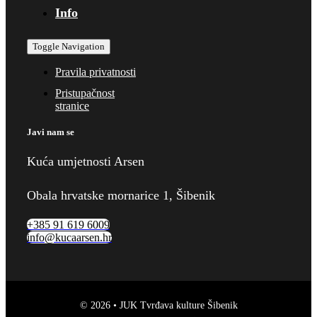
Info
Toggle Navigation
Pravila privatnosti
Pristupačnost
stranice
Javi nam se
Kuća umjetnosti Arsen
Obala hrvatske mornarice 1, Šibenik
+385 91 619 6009
info@kucaarsen.hr
© 2026 • JUK Tvrđava kulture Šibenik