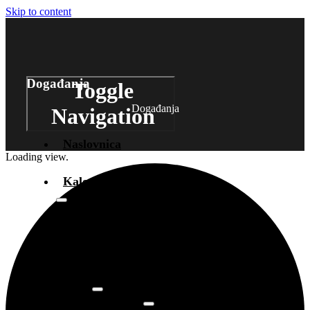
Skip to content
Događanja
Toggle
Događanja
Navigation
Naslovnica
Loading view.
Kalendar događanja
Arhiva
događanja
Novosti
Info
O prostoru