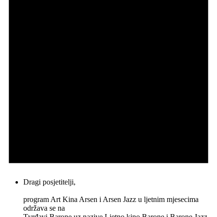
Dragi posjetitelji,
program Art Kina Arsen i Arsen Jazz u ljetnim mjesecima
održava se na
Tvrđavi Barone uz nazive Ljetno kino Barone i Barone Jazz