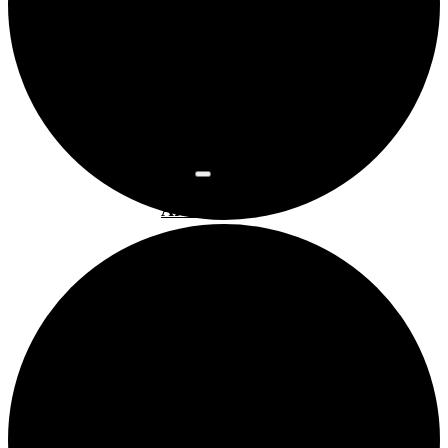
Osnovne
informacije
Najam
prostora
Povijest
prostora
Programi
Art kino
Arsen
Bubamarac
Filmski
kukuriku
Pokrovitelji i
partneri
Prostorom
upravlja