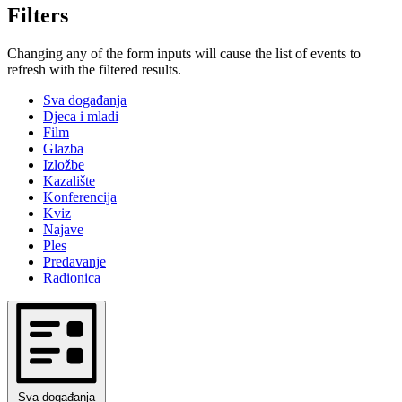
Filters
Changing any of the form inputs will cause the list of events to
refresh with the filtered results.
Sva događanja
Djeca i mladi
Film
Glazba
Izložbe
Kazalište
Konferencija
Kviz
Najave
Ples
Predavanje
Radionica
Sva događanja