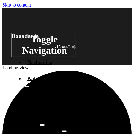
Skip to content
Događanja
Toggle
Događanja
Navigation
Naslovnica
Loading view.
Kalendar događanja
Arhiva
događanja
Novosti
Info
O prostoru