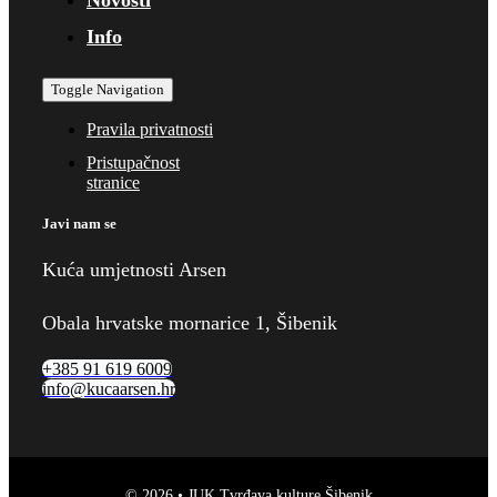
Info
Toggle Navigation
Pravila privatnosti
Pristupačnost
stranice
Javi nam se
Kuća umjetnosti Arsen
Obala hrvatske mornarice 1, Šibenik
+385 91 619 6009
info@kucaarsen.hr
© 2026 • JUK Tvrđava kulture Šibenik