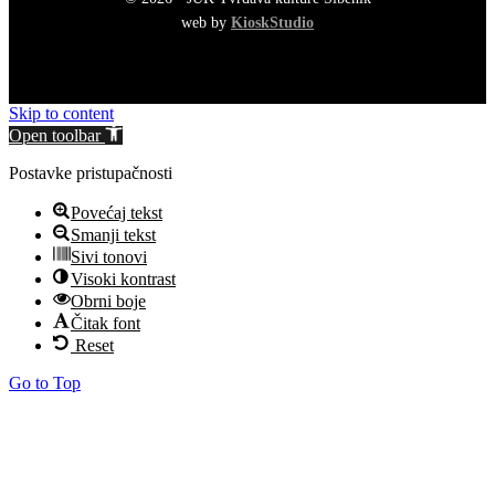
web by
KioskStudio
Skip to content
Open toolbar
Postavke pristupačnosti
Povećaj tekst
Smanji tekst
Sivi tonovi
Visoki kontrast
Obrni boje
Čitak font
Reset
Go to Top