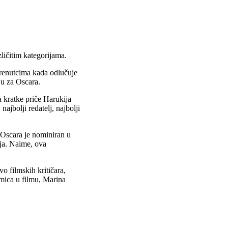
ličitim kategorijama.
trenutcima kada odlučuje
ju za Oscara.
a kratke priče Harukija
ajbolji redatelj, najbolji
a Oscara je nominiran u
ija. Naime, ova
 filmskih kritičara,
mica u filmu, Marina