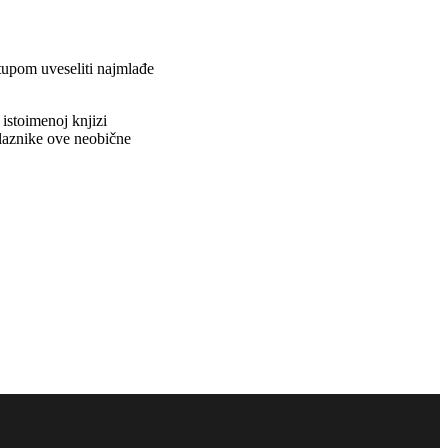
stupom uveseliti najmlađe
 istoimenoj knjizi
olaznike ove neobične