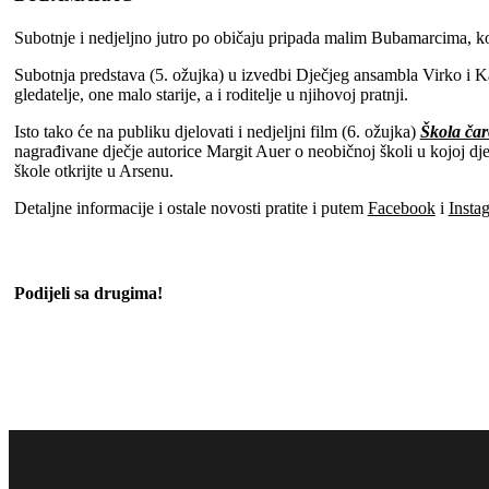
Subotnje i nedjeljno jutro po običaju pripada malim Bubamarcima, k
Subotnja predstava (5. ožujka) u izvedbi Dječjeg ansambla Virko i K
gledatelje, one malo starije, a i roditelje u njihovoj pratnji.
Isto tako će na publiku djelovati i nedjeljni film (6. ožujka)
Škola čar
nagrađivane dječje autorice Margit Auer o neobičnoj školi u kojoj dj
škole otkrijte u Arsenu.
Detaljne informacije i ostale novosti pratite i putem
Facebook
i
Insta
Podijeli sa drugima!