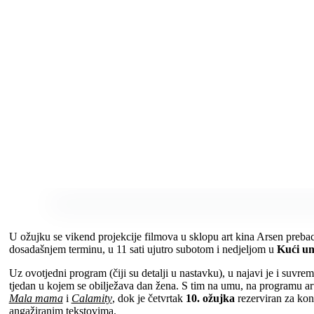
U ožujku se vikend projekcije filmova u sklopu art kina Arsen preba
dosadašnjem terminu, u 11 sati ujutro subotom i nedjeljom u
Kući um
Uz ovotjedni program (čiji su detalji u nastavku), u najavi je i suvr
tjedan u kojem se obilježava dan žena. S tim na umu, na programu art
Mala mama
i
Calamity
, dok je četvrtak
10. ožujka
rezerviran za kon
angažiranim tekstovima.