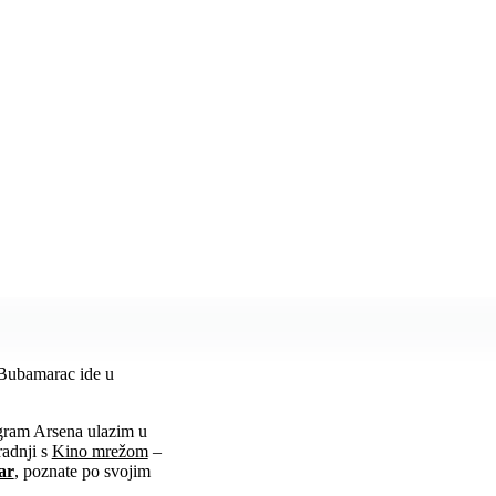
 Bubamarac ide u
ram Arsena ulazim u
radnji s
Kino mrežom
–
ar
, poznate po svojim