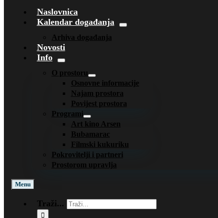
Naslovnica
Kalendar događanja
Arhiva događanja
Novosti
Info
O prostoru
Osnovne informacije
Najam prostora
Povijest prostora
Programi
Art kino Arsen
Bubamarac
Filmski kukuriku
Pokrovitelji i partneri
Prostorom upravlja
Menu
Traži...