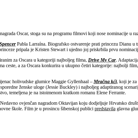
 nagrada Oscar, stoga su na programu filmovi koji nose nominacije u raz
Spencer
Pabla Larraína. Biografsko ostvarenje prati princezu Dianu u 
inceze pripala je Kristen Stewart i ujedno joj priskrbila prvu nominaci
anim za Oscara u kategoriji najboljeg filma,
Drive My Car
. Adaptacij
ceste, a za Oscara konkurira u ukupno četiri kategorije: najbolji film, n
vijenac holivudske glumice Maggie Gyllenhaal –
Mračna kći
, koji je z
 sporedne ženske uloge (Jessie Buckley) i najboljeg adaptiranog scenar
stvo, temeljena je na istoimenom kratkom romanu Elene Ferrante.
Nedavno ovjenčan nagradom Oktavijan koju dodjeljuje Hrvatsko društvo
novne škole. Film je u prosincu šibenskoj publici
predstavila
glavna glu