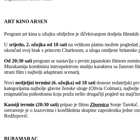
ART KINO ARSEN
Program art kina u ožujku obilježen je iščekivanjem dodjela filmskih
U
srijedu, 2. ožujka
od 18 sati
na velikom platnu možete pogledati
okončati svoj brak s princem Charlesom, a uloga omiljene britanske pr
Od 20:30 sati
program se nastavlja s prvim japanskim filmom nominir
Murakamija kombinira introspektivnu studiju karaktera sa žanrom filma 
strani film i najbolji adaptirani scenarij.
Novi
nedjeljni termini (6. ožujka) od 18 sati
donose redateljski pr
kategorijama najbolje glavne ženske uloge (Olivia Colman), najbolje
enigmatična psihodrama koja pruža nešto drugačiji pogled na majčin
Kasniji termin (20:30 sati)
pripao je filmu
Zbornica
Sonje Tarokić. 
ostvarenje je o izazovima i konfliktima skupine zaposlenika jedne os
Redžepović.
BUBAMARAC