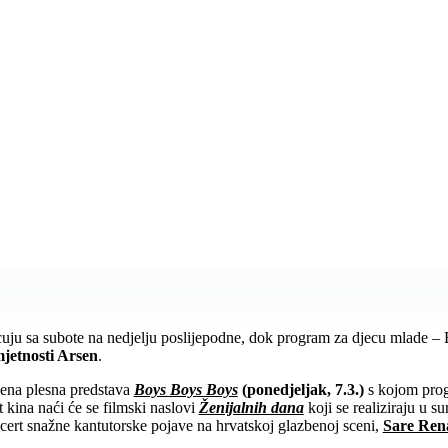
cuju sa subote na nedjelju poslijepodne, dok program za djecu mlade –
jetnosti Arsen
.
emena plesna predstava
Boys Boys Boys
(ponedjeljak, 7.3.)
s kojom prog
 kina naći će se filmski naslovi
Ženijalnih dana
koji se realiziraju u su
cert snažne kantutorske pojave na hrvatskoj glazbenoj sceni,
Sare Ren