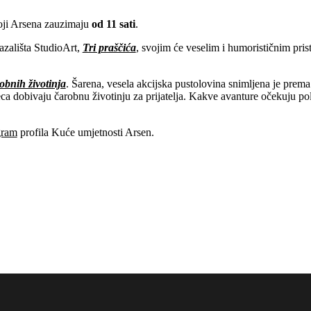
oji Arsena zauzimaju
od 11 sati
.
azališta StudioArt,
Tri praščića
, svojim će veselim i humorističnim pri
obnih životinja
. Šarena, vesela akcijska pustolovina snimljena je prema
eca dobivaju čarobnu životinju za prijatelja. Kakve avanture očekuju p
gram
profila Kuće umjetnosti Arsen.