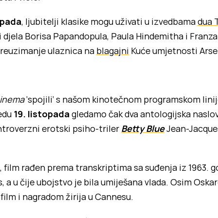
opada
, ljubitelji klasike mogu uživati u izvedbama
dua 
esti djela Borisa Papandopula, Paula Hindemitha i Franz
preuzimanje ulaznica na
blagajni
Kuće umjetnosti Arsen
cinema
‘spojili’ s našom kinotečnom programskom lin
jedu
19. listopada
gledamo čak dva antologijska naslov
troverzni erotski psiho-triler
Betty Blue
Jean-Jacques
, film rađen prema transkriptima sa suđenja iz 1963. g
s, a u čije ubojstvo je bila umiješana vlada. Osim Osk
film i nagradom žirija u Cannesu.