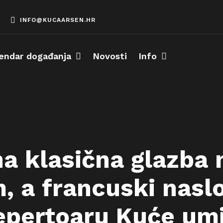
INFO@KUCAARSEN.HR
endar događanja
Novosti
Info
a klasična glazba 
 a francuski naslo
epertoaru Kuće umj