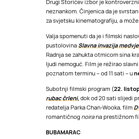
Drugi Storićev izbor je kontroverzni 
neznankom. Činjenica da je svrstan 
za svjetsku kinematografiju, a može 
Valja spomenuti da je i filmski nas
pustolovina
Slavna invazija medvjed
Radnja se zahukta otmicom sina kral
ljudi nemoguć. Film je režirao slavni
poznatom terminu – od 11 sati – u
n
Subotnji filmski program (
22. list
rubac črleni
,
dok od 20 sati slijedi 
redatelja Parka Chan-Wooka, film
D
romantičnog
noira
na prestižnom fi
BUBAMARAC