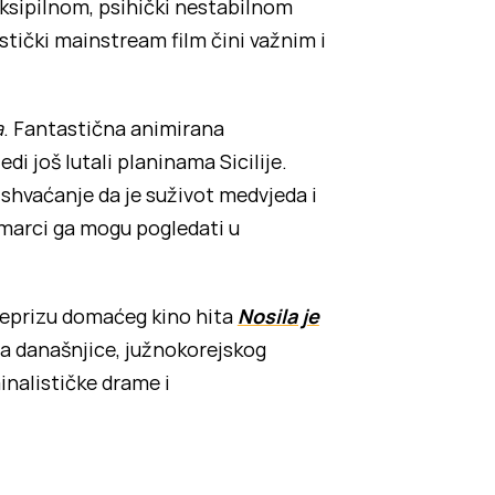
eksipilnom, psihički nestabilnom
tički mainstream film čini važnim i
a
. Fantastična animirana
i još lutali planinama Sicilije.
 shvaćanje da je suživot medvjeda i
bamarci ga mogu pogledati u
i reprizu domaćeg kino hita
Nosila je
aša današnjice, južnokorejskog
minalističke drame i