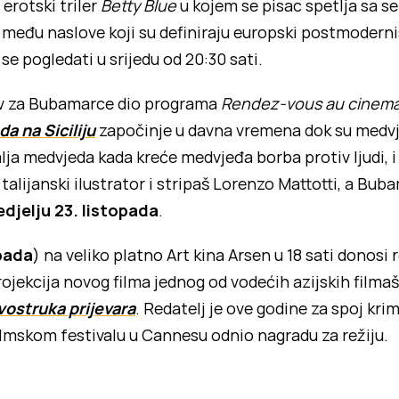
erotski triler
Betty Blue
u kojem se pisac spetlja sa s
među naslove koji su definiraju europski postmodernis
se pogledati u srijedu od 20:30 sati.
lov za Bubamarce dio programa
Rendez-vous au cinem
a na Siciliju
započinje u davna vremena dok su medvjed
ja medvjeda kada kreće medvjeđa borba protiv ljudi, i
 talijanski ilustrator i stripaš Lorenzo Mattotti, a Bu
edjelju 23. listopada
.
opada
) na veliko platno Art kina Arsen u 18 sati donos
projekcija novog filma jednog od vodećih azijskih film
vostruka prijevara
. Redatelj je ove godine za spoj kri
lmskom festivalu u Cannesu odnio nagradu za režiju.