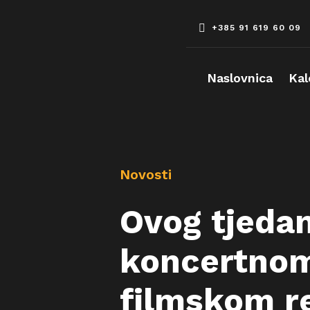
Skip
to
+385 91 619 60 09
content
Naslovnica
Kal
Novosti
Ovog tjedan
koncertnom,
filmskom r