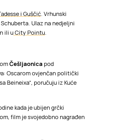
Tadesse i Guščić
. Vrhunski
a Schuberta. Ulaz na nedjeljni
 ili u
City Pointu
.
ijom
Češljaonica
pod
a: Oscarom ovjenčan politički
a Beineixa“, poručuju iz Kuće
odine kada je ubijen grčki
arom, film je svojedobno nagrađen