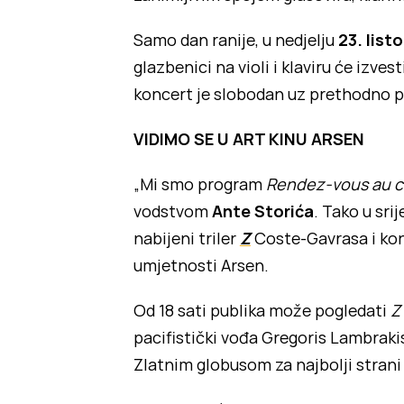
Samo dan ranije, u nedjelju
23. list
glazbenici na violi i klaviru će izv
koncert je slobodan uz prethodno 
VIDIMO SE U ART KINU ARSEN
„Mi smo program
Rendez-vous au 
vodstvom
Ante Storića
. Tako u sri
nabijeni triler
Z
Coste-Gavrasa i kon
umjetnosti Arsen.
Od 18 sati publika može pogledati
Z
pacifistički vođa Gregoris Lambraki
Zlatnim globusom za najbolji strani 