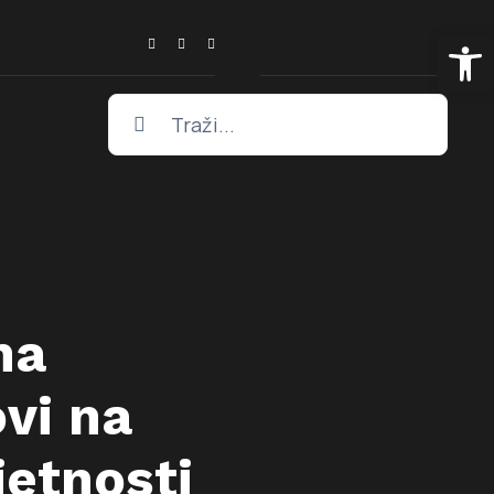
Open
Traži...
na
vi na
etnosti