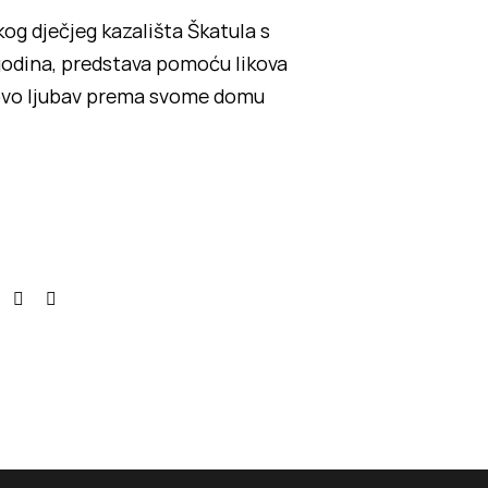
kog dječjeg kazališta Škatula s
godina, predstava pomoću likova
tovo ljubav prema svome domu