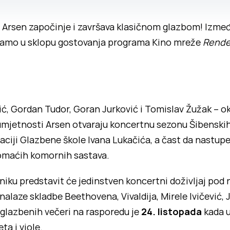
Arsen započinje i završava klasičnom glazbom! Između 
edamo u sklopu gostovanja programa Kino mreže
Rende
nić, Gordan Tudor, Goran Jurković i Tomislav Žužak – o
 umjetnosti Arsen otvaraju koncertnu sezonu Šibenskih 
aciji Glazbene škole Ivana Lukačića, a čast da nastupe
domaćih komornih sastava.
iku predstavit će jedinstven koncertni doživljaj pod
nalaze skladbe Beethovena, Vivaldija, Mirele Ivičević, 
 glazbenih večeri na rasporedu je
24. listopada
kada u
ta i viole.