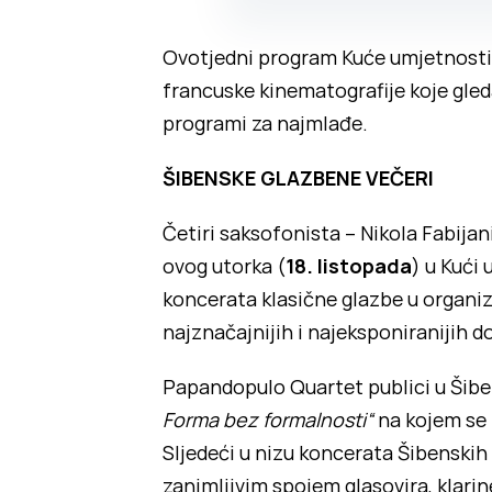
Ovotjedni program Kuće umjetnosti 
francuske kinematografije koje gl
programi za najmlađe.
ŠIBENSKE GLAZBENE VEČERI
Četiri saksofonista – Nikola Fabija
ovog utorka (
18. listopada
) u Kući
koncerata klasične glazbe u organiz
najznačajnijih i najeksponiranijih 
Papandopulo Quartet publici u Šiben
Forma bez formalnosti“
na kojem se 
Sljedeći u nizu koncerata Šibenskih
zanimljivim spojem glasovira, klarine