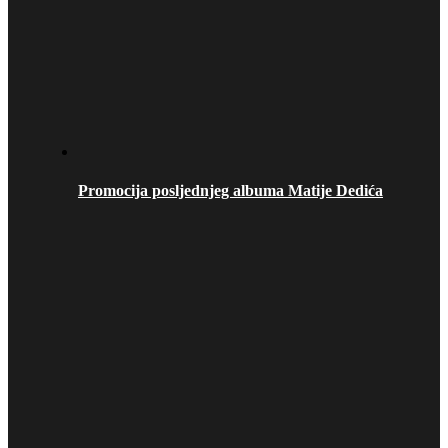
Promocija posljednjeg albuma Matije Dedića