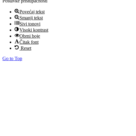
Postavke pristupačnosti
Povećaj tekst
Smanji tekst
Sivi tonovi
Visoki kontrast
Obrni boje
Čitak font
Reset
Go to Top