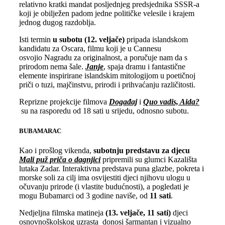
relativno kratki mandat posljednjeg predsjednika SSSR-a
koji je obilježen padom jedne političke velesile i krajem
jednog dugog razdoblja.
Isti termin
u subotu (12. veljače)
pripada islandskom
kandidatu za Oscara, filmu koji je u Cannesu
osvojio Nagradu za originalnost, a poručuje nam da s
prirodom nema šale.
Janje
, spaja dramu i fantastične
elemente inspirirane islandskim mitologijom u poetičnoj
priči o tuzi, majčinstvu, prirodi i prihvaćanju različitosti.
Reprizne projekcije filmova
Događaj
i
Quo vadis, Aida?
su na rasporedu od 18 sati u srijedu, odnosno subotu.
BUBAMARAC
Kao i prošlog vikenda,
subotnju predstavu za djecu
Mali puž priča o dagnjici
pripremili su glumci Kazališta
lutaka Zadar. Interaktivna predstava puna glazbe, pokreta i
morske soli za cilj ima osvijestiti djeci njihovu ulogu u
očuvanju prirode (i vlastite budućnosti), a pogledati je
mogu Bubamarci od 3 godine naviše, od
11 sati
.
Nedjeljna filmska matineja
(13. veljače, 11 sati)
djeci
osnovnoškolskog uzrasta donosi šarmantan i vizualno