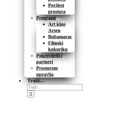
Povijest
prostora
Programi
Art kino
Arsen
Bubamarac
Filmski
kukuriku
Pokrovitelji i
partneri
Prostorom
upravlja
Traži...