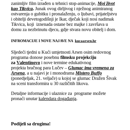
zanimljiv film izrađen u tehnici stop-animacije,
Moj život
kao Tikvica
.
Junak ovog dirljivog i nježnog animiranog
ostvarenja o gubitku i pronalaženju, o ljubavi, prijateljstvu
i obitelji devetogodišnji je Ikar, dječak koji nosi nadimak
Tikvica, koji iznenada ostane bez majke i završava u
domu za nezbrinutu djecu, gdje stvara novu obitelj i dom.
INFROMACIJE I NOVE NAJAVE NA
kucaarsen.hr
Sljedeći tjedni u Kući umjetnosti Arsen osim redovnog
programa donose posebnu
filmsku projekciju
za
Valentinovo
i nove termine edukativnog
projekta bračnog para Lučev –
Glumac ima vremena za
Arsena
, a u najavi je i monodrama
Mistero Buffo
(ponedjeljak, 21. veljače) u kojoj se glumac Dražen Šivak
na sceni transformira u 30 različitih likova.
Detaljne informacije i ulaznice za programe možete
pronaći unutar
kalendara događanja
.
Podijeli sa drugima!