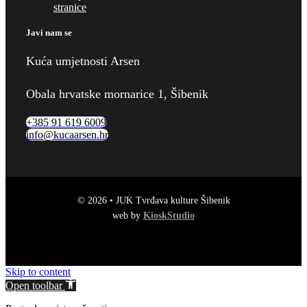
stranice
Javi nam se
Kuća umjetnosti Arsen
Obala hrvatske mornarice 1, Šibenik
+385 91 619 6009
info@kucaarsen.hr
© 2026 • JUK Tvrđava kulture Šibenik
web by
KioskStudio
Skip to content
Open toolbar