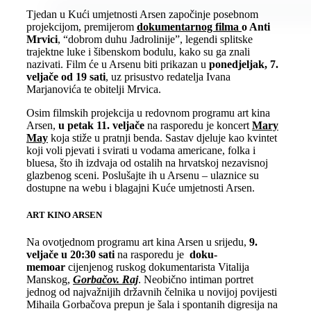
Tjedan u Kući umjetnosti Arsen započinje posebnom
projekcijom, premijerom
dokumentarnog filma
o Anti
Mrvici
, “dobrom duhu Jadrolinije”, legendi splitske
trajektne luke i šibenskom bodulu, kako su ga znali
nazivati. Film će u Arsenu biti prikazan u
ponedjeljak, 7.
veljače od 19 sati
, uz prisustvo redatelja Ivana
Marjanovića te obitelji Mrvica.
Osim filmskih projekcija u redovnom programu art kina
Arsen,
u petak 11. veljače
na rasporedu je koncert
Mary
May
koja stiže u pratnji benda. Sastav djeluje kao kvintet
koji voli pjevati i svirati u vodama americane, folka i
bluesa, što ih izdvaja od ostalih na hrvatskoj nezavisnoj
glazbenog sceni. Poslušajte ih u Arsenu – ulaznice su
dostupne na webu i blagajni Kuće umjetnosti Arsen.
ART KINO ARSEN
Na ovotjednom programu art kina Arsen u srijedu,
9.
veljače u 20:30 sati
na rasporedu je
doku-
memoar
cijenjenog ruskog dokumentarista Vitalija
Manskog,
Gorbačov. Raj
. Neobično intiman portret
jednog od najvažnijih državnih čelnika u novijoj povijesti
Mihaila Gorbačova prepun je šala i spontanih digresija na