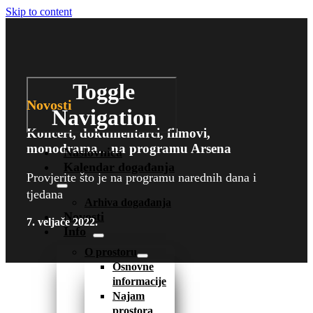
Skip to content
Toggle
Novosti
Navigation
Koncert, dokumentarci, filmovi,
monodrama…na programu Arsena
Naslovnica
Kalendar događanja
Provjerite što je na programu narednih dana i
tjedana
Arhiva događanja
Novosti
7. veljače 2022.
Info
O prostoru
Osnovne
informacije
Najam
prostora