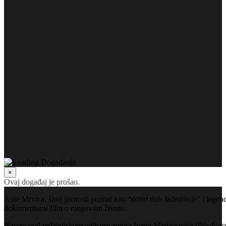
×
Ovaj događaj je prošao.
Ante Mrvica, široj javnosti poznat kao “dobri duh Jadrolinije” i legen
dokumentarni film o njegovom životu.
Nastao pod redateljskom palicom autora Ivana Marjanovića film donosi d