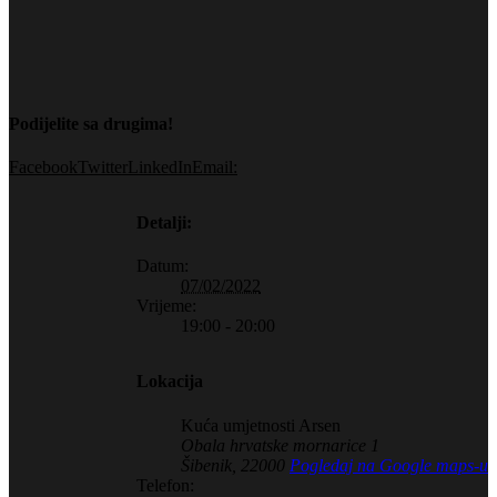
Podijelite sa drugima!
Facebook
Twitter
LinkedIn
Email:
Detalji:
Datum:
07/02/2022
Vrijeme:
19:00 - 20:00
Lokacija
Kuća umjetnosti Arsen
Obala hrvatske mornarice 1
Šibenik
,
22000
Pogledaj na Google maps-u
Telefon: