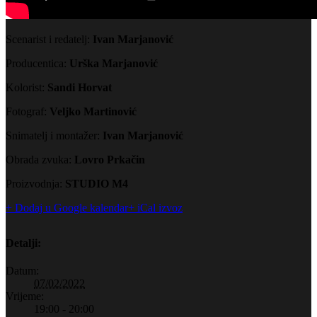
Scenarist i redatelj:
Ivan Marjanović
Producentica:
Urška Marjanović
Kolorist:
Sandi Horvat
Fotograf:
Veljko Martinović
Snimatelj i montažer:
Ivan Marjanović
Obrada zvuka:
Lovro Prkačin
Proizvodnja:
STUDIO M4
+ Dodaj u Google kalendar
+ iCal izvoz
Detalji:
Datum:
07/02/2022
Vrijeme:
19:00 - 20:00