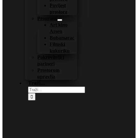
Povijest
prostora
Programi
Art kino
Arsen
Bubamarac
Filmski
kukuriku
Pokrovitelji i
partneri
Prostorom
upravlja
Traži...