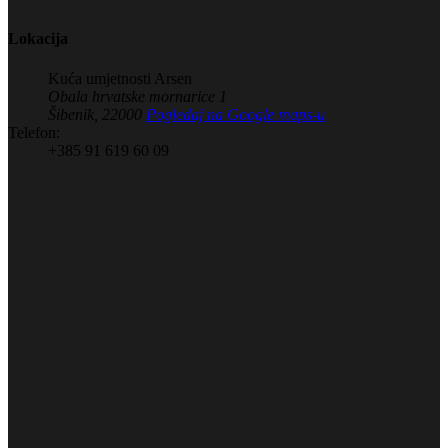
Lokacija
Kuća umjetnosti Arsen
Obala hrvatske mornarice 1
Šibenik
,
22000
Pogledaj na Google maps-u
Telefon:
+385 91 619 60 09