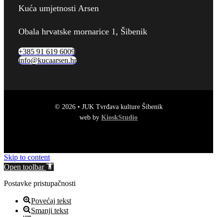
Kuća umjetnosti Arsen
Obala hrvatske mornarice 1, Šibenik
+385 91 619 6009
info@kucaarsen.hr
© 2026 • JUK Tvrđava kulture Šibenik
web by
KioskStudio
Skip to content
Open toolbar
Postavke pristupačnosti
Povećaj tekst
Smanji tekst