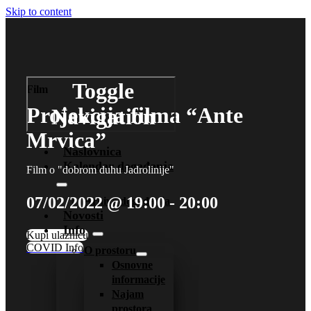
Skip to content
Toggle
Film
Projekcija filma “Ante
Navigation
Mrvica”
Naslovnica
Kalendar događanja
Film o "dobrom duhu Jadrolinije"
07/02/2022 @ 19:00 - 20:00
Arhiva događanja
Novosti
Info
Kupi ulaznicu
COVID Info
O prostoru
Osnovne
informacije
Najam
prostora