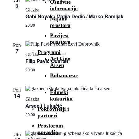
Čet
Osnovne
the
3
informacije
form
Glazba
inputs
Gabi Novak / Matija Dedić / Marko Ramljak
Najam
will
prostora
cause
20:30
the
Povijest
list
prostora
of
Pon
events
7
Programi
to
Glazba
Art kino
refresh
Filip Pavić Quartet
with
Arsen
the
20:30
Bubamarac
filtered
results.
Pon
Filmski
14
kukuriku
Glazba
Arsen i Lukačić
Pokrovitelji i
20:00
partneri
Prostorom
upravlja
Uto