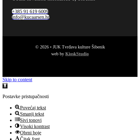
+385 91 619 6009
info@kucaarsen.hr
© 2026 • JUK Tvrđava kulture Šibenik
web by
KioskStudio
Skip to content
Open
toolbar
Postavke pristupačnosti
Povećaj tekst
Smanji tekst
Sivi tonovi
Visoki kontrast
Obrni boje
Čitak font