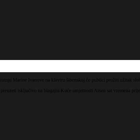
tnju Marine Ivanove na klaviru šibenskoj će publici pružiti užitak sluš
 preuzeti isključivo na blagajni Kuće umjetnosti Arsen sat vremena pri