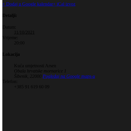
+ Dodaj u Google kalendar
+ iCal izvoz
Detalji:
Datum:
11/10/2021
Vrijeme:
20:00
Lokacija
Kuća umjetnosti Arsen
Obala hrvatske mornarice 1
Šibenik
,
22000
Pogledaj na Google maps-u
Telefon:
+385 91 619 60 09