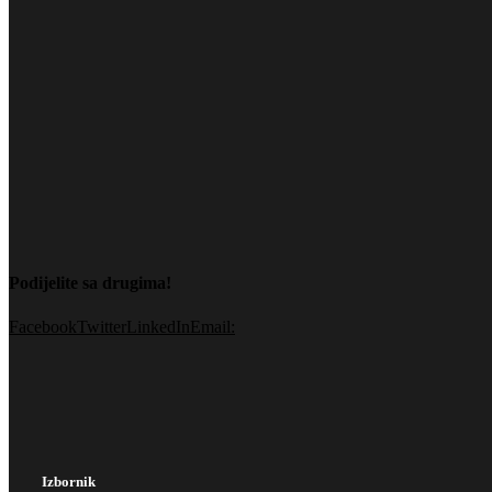
Podijelite sa drugima!
Facebook
Twitter
LinkedIn
Email:
Izbornik