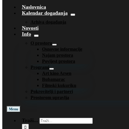
Naslovnica
Kalendar događanja
Arhiva događanja
Novosti
Info
O prostoru
Osnovne informacije
Najam prostora
Povijest prostora
Programi
Art kino Arsen
Bubamarac
Filmski kukuriku
Pokrovitelji i partneri
Prostorom upravlja
Menu
Traži...