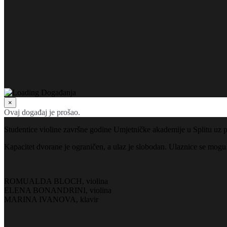
×
Ovaj događaj je prošao.
Studentice violine završne godine Umjetničke akademije u Splitu uz pra
Kapacitet dvorane je ograničen, a ulaz je slobodan. Ulaznice se mogu
ROMUALDA BLOCH, violina
ELENA BONANDRINI, violina
MARINA IVANOVA, klavir