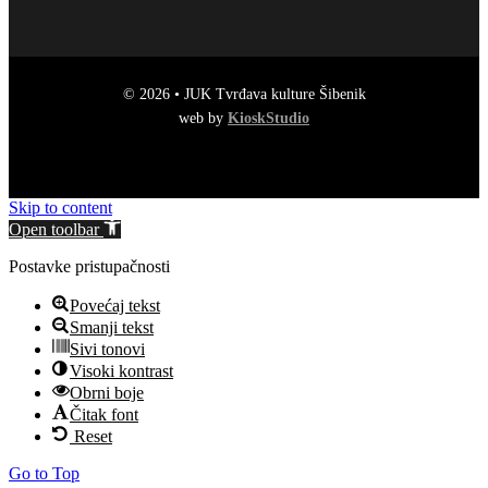
© 2026 • JUK Tvrđava kulture Šibenik
web by
KioskStudio
Skip to content
Open toolbar
Postavke pristupačnosti
Povećaj tekst
Smanji tekst
Sivi tonovi
Visoki kontrast
Obrni boje
Čitak font
Reset
Go to Top