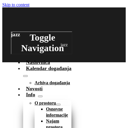
Skip to content
jazz
Toggle
jazz
Navigation
Naslovnica
Kalendar događanja
Arhiva događanja
Novosti
Info
O prostoru
Osnovne
informacije
Najam
prostora