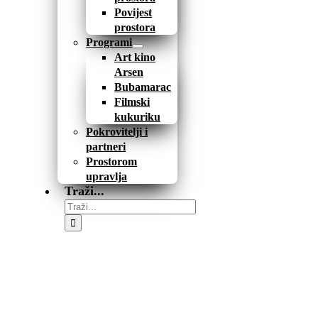
Povijest
prostora
Programi
Art kino
Arsen
Bubamarac
Filmski
kukuriku
Pokrovitelji i
partneri
Prostorom
upravlja
Traži...