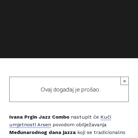
Povijest prostora
Bubamarac
Prostorom upravlja
Filmski kukuriku
×
Ovaj događaj je prošao.
Ivana Prgin Jazz Combo
nastupit će
Kući
umjetnosti Arsen
povodom obilježavanja
Međunarodnog dana jazza
koji se tradicionalno