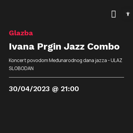
Skip
Open t
to
Togg
content
Navig
Glazba
Naslovnica
Ivana Prgin Jazz Combo
Kalendar događanja
Koncert povodom Međunarodnog dana jazza - ULAZ
Arhiva događanja
Novosti
SLOBODAN
Info
30/04/2023 @ 21:00
Traži...
O prostoru
Osnovne informac
Programi
Najam prostora
Art kino Arsen
Pokrovitelji i partne