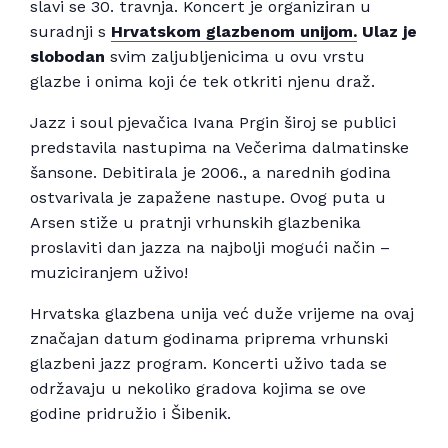
slavi se 30. travnja. Koncert je organiziran u
suradnji s
Hrvatskom glazbenom unijom.
Ulaz je
slobodan
svim zaljubljenicima u ovu vrstu
glazbe i onima koji će tek otkriti njenu draž.
Jazz i soul pjevačica Ivana Prgin široj se publici
predstavila nastupima na Večerima dalmatinske
šansone. Debitirala je 2006., a narednih godina
ostvarivala je zapažene nastupe. Ovog puta u
Arsen stiže u pratnji vrhunskih glazbenika
proslaviti dan jazza na najbolji mogući način –
muziciranjem uživo!
Hrvatska glazbena unija već duže vrijeme na ovaj
značajan datum godinama priprema vrhunski
glazbeni jazz program. Koncerti uživo tada se
održavaju u nekoliko gradova kojima se ove
godine pridružio i Šibenik.