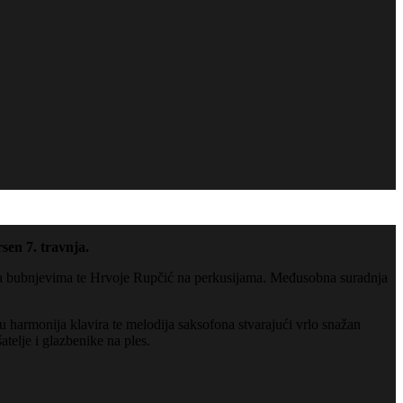
sen 7. travnja.
na bubnjevima te Hrvoje Rupčić na perkusijama. Međusobna suradnja
 harmonija klavira te melodija saksofona stvarajući vrlo snažan
telje i glazbenike na ples.