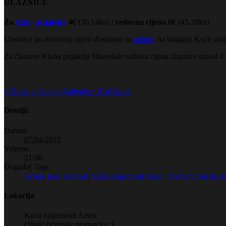
ULAZNICE
Za
Klub prijatelja
4
€
(30,14kn)
/ redovna cijena 6€
(45,20kn)
Ulaznice po redovnoj cijeni dostupne su
online
, na blagajni Kuće umj
Za članove Kluba prijatelja šibenskih tvrđava cijena ulaznice iznosi 
+ Dodaj u Google kalendar
+ iCal izvoz
Detalji:
Datum:
07/04/2023
Vrijeme:
21:00
Događaj Tags:
Arsen
,
jazz
,
koncert
,
Kuća umjetnosti Arsen
,
zvonimir šestak 
Lokacija
Kuća umjetnosti Arsen
Obala hrvatske mornarice 1