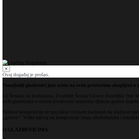
×
Ovaj događaj je prošao.
Ponajbolji glazbenici jazz scene na ovim prostorima okupljeni u
Uz Šestaka na kontrabasu, Zvonimir Šestak Groove Assembly čine Ma
ovih glazbenika u raznim kreativnim sastavima tijekom godina doprinijel
Njihove kompozicije su spoj ideja većinom baziranih na snažnom melor
„groove“. Veliki utjecaj na kompozicije imaju afrokubanska i brazilska
O GLAZBENICIMA