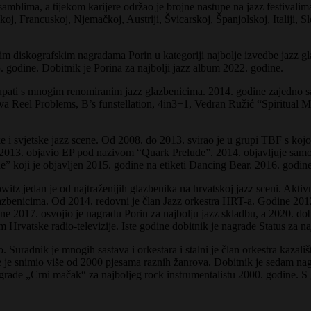
samblima, a tijekom karijere održao je brojne nastupe na jazz festiva
 Francuskoj, Njemačkoj, Austriji, Švicarskoj, Španjolskoj, Italiji, Sl
 diskografskim nagradama Porin u kategoriji najbolje izvedbe jazz gla
. godine. Dobitnik je Porina za najbolji jazz album 2022. godine.
tupati s mnogim renomiranim jazz glazbenicima. 2014. godine zajedno 
tava Reel Problems, B’s funstellation, 4in3+1, Vedran Ružić “Spiritual
e i svjetske jazz scene. Od 2008. do 2013. svirao je u grupi TBF s kojo
2013. objavio EP pod nazivom “Quark Prelude”. 2014. objavljuje samost
 koji je objavljen 2015. godine na etiketi Dancing Bear. 2016. godine 
aplowitz jedan je od najtraženijih glazbenika na hrvatskoj jazz sceni. Ak
glazbenicima. Od 2014. redovni je član Jazz orkestra HRT-a. Godine 201
Godine 2017. osvojio je nagradu Porin za najbolju jazz skladbu, a 2020. d
 Hrvatske radio-televizije. Iste godine dobitnik je nagrade Status za naj
. Suradnik je mnogih sastava i orkestara i stalni je član orkestra kaza
je snimio više od 2000 pjesama raznih žanrova. Dobitnik je sedam nagr
nagrade „Crni mačak“ za najboljeg rock instrumentalistu 2000. godine. 