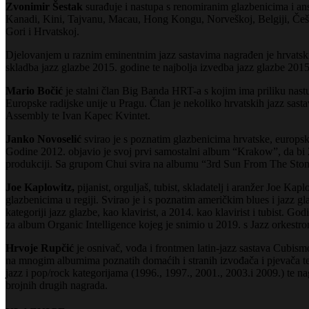
Zvonimir Šestak
surađuje i nastupa s renomiranim glazbenicima i an
Kanadi, Kini, Tajvanu, Macau, Hong Kongu, Norveškoj, Belgiji, Češkoj,
Gori i Hrvatskoj.
Djelovanjem u raznim eminentnim jazz sastavima nagrađen je hrvatskim
skladba jazz glazbe 2015. godine te najbolja izvedba jazz glazbe 2015
Mario Bočić
je stalni član Big Banda HRT-a s kojim ima priliku nas
Europske radijske unije u Pragu. Član je nekoliko hrvatskih jazz sas
Assembly te Ivan Kapec Kvintet.
Janko Novoselić
svirao je s poznatim glazbenicima hrvatske, europsk
Godine 2012. objavio je svoj prvi samostalni album “Krakow”, da bi 
produkciji. Sa grupom Chui svira na albumu “3rd Sun From The Stone”
Joe Kaplowitz,
pijanist, orguljaš, tubist, skladatelj i aranžer Joe K
glazbenicima u regiji. Svirao je i s poznatim američkim blues i jazz 
kategoriji jazz glazbe, kao klavirist, a 2014. kao klavirist i tubist. 
za album Organic Intelligence kojeg je snimio u 2019. s Jazz orkestrom
Hrvoje Rupčić
je osnivač, vođa i frontmen latin-jazz sastava Cubismo
na mnogim albumima poznatih domaćih i stranih izvođača i pjevača te 
jazz i pop/rock kategorijama (1996., 1997., 2001., 2003.i 2009.) te 
brojnih drugih nagrada.