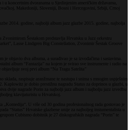
lima i u koncertnim dvoranama u Sjedinjenim američkim državama,
ovačkoj, Makedoniji, Sloveniji, Bosni i Hercegovini, Srbiji, Crnoj
zbe 2014. godine, najbolji album jazz glazbe 2015. godine, najbolja
sa Zvonimirom Šestakom predstavlja Hrvatsku u Jazz orkestru
 Market”, Lasse Lindgren Big Constellation, Zvonimir Šestak Groove
m je objavio dva albuma, a surađivao je sa izvođačima i sastavima.
alni album “Fantazija” na kojem je svirao sve instrumente i radio na
objavljuje svoj prvi album “Na Tragu Satelita”
tivno sklada, raspisuje aranžmane te nastupa i snima s mnogim uspješnim
2. Kaplowitz je dobio prestižnu nagradu Status za doprinos u glazbi, u
obiva dvije nagrade Porin za najbolji jazz album i najbolju jazz izvedbu
boljeg klavijaturistu u Hrvatskoj.
lišta „Komedija“. U više od 30 godina profesionalnog rada gostovao je
ada “Status” Hrvatske glazbene unije za najboljeg instumentalista u
S grupom Cubismo dobitnik je 27 diskografskih nagrada “Porin” te