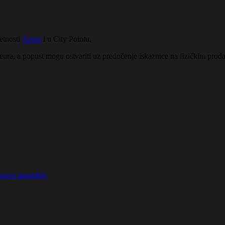
etnosti
Arsen
i u City Pointu.
4 eura, a popust mogu ostvariti uz predočenje iskaznice na fizičkim prod
groove assembly