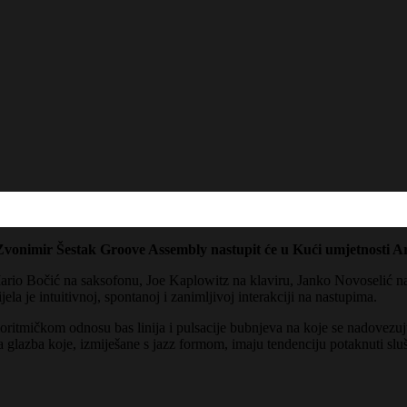
 Zvonimir Šestak Groove Assembly nastupit će u Kući umjetnosti Ar
rio Bočić na saksofonu, Joe Kaplowitz na klaviru, Janko Novoselić 
a je intuitivnoj, spontanoj i zanimljivoj interakciji na nastupima.
itmičkom odnosu bas linija i pulsacije bubnjeva na koje se nadovezuju
 glazba koje, izmiješane s jazz formom, imaju tendenciju potaknuti sluša