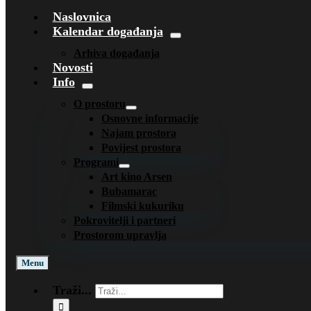
Naslovnica
Kalendar događanja
Arhiva događanja
Novosti
Info
O prostoru
Osnovne informacije
Najam prostora
Povijest prostora
Programi
Art kino Arsen
Bubamarac
Filmski kukuriku
Pokrovitelji i partneri
Prostorom upravlja
Menu
Traži...