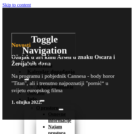
Skip to content
Toggle
Novosti
Navigation
Ožujak u art kinu Arsen u znaku Oscara i
Ženijalnih dana
Naslovnica
Kalendar događanja
Na programu i pobjednik Cannesa - body horor
"Titan", ali i trenutno najpoznatiji "pornić“ u
Arhiva događanja
svijetu europskog filma
Novosti
Info
1. ožujka 2022.
O prostoru
Osnovne
informacije
Najam
prostora