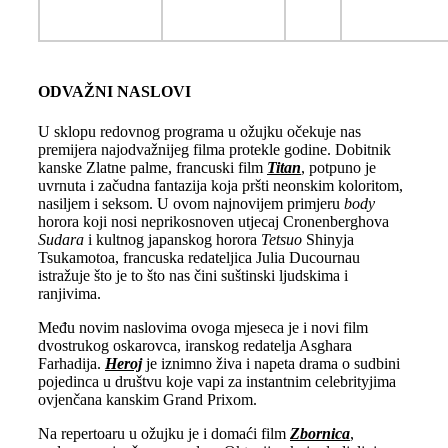
ODVAŽNI NASLOVI
U sklopu redovnog programa u ožujku očekuje nas
premijera najodvažnijeg filma protekle godine. Dobitnik
kanske Zlatne palme, francuski film
Titan
, potpuno je
uvrnuta i začudna fantazija koja pršti neonskim koloritom,
nasiljem i seksom. U ovom najnovijem primjeru
body
horora koji nosi neprikosnoven utjecaj Cronenberghova
Sudara
i kultnog japanskog horora
Tetsuo
Shinyja
Tsukamotoa, francuska redateljica Julia Ducournau
istražuje što je to što nas čini suštinski ljudskima i
ranjivima.
Među novim naslovima ovoga mjeseca je i novi film
dvostrukog oskarovca, iranskog redatelja Asghara
Farhadija.
Heroj
je iznimno živa i napeta drama o sudbini
pojedinca u društvu koje vapi za instantnim celebrityjima
ovjenčana kanskim Grand Prixom.
Na repertoaru u ožujku je i domaći film
Zbornica
,