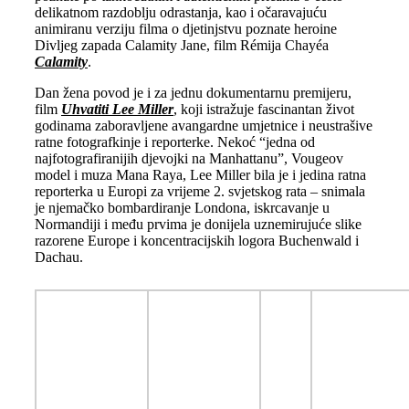
delikatnom razdoblju odrastanja, kao i očaravajuću
animiranu verziju filma o djetinjstvu poznate heroine
Divljeg zapada Calamity Jane, film Rémija Chayéa
Calamity
.
Dan žena povod je i za jednu dokumentarnu premijeru,
film
Uhvatiti Lee Miller
, koji istražuje fascinantan život
godinama zaboravljene avangardne umjetnice i neustrašive
ratne fotografkinje i reporterke. Nekoć “jedna od
najfotografiranijih djevojki na Manhattanu”, Vougeov
model i muza Mana Raya, Lee Miller bila je i jedina ratna
reporterka u Europi za vrijeme 2. svjetskog rata – snimala
je njemačko bombardiranje Londona, iskrcavanje u
Normandiji i među prvima je donijela uznemirujuće slike
razorene Europe i koncentracijskih logora Buchenwald i
Dachau.