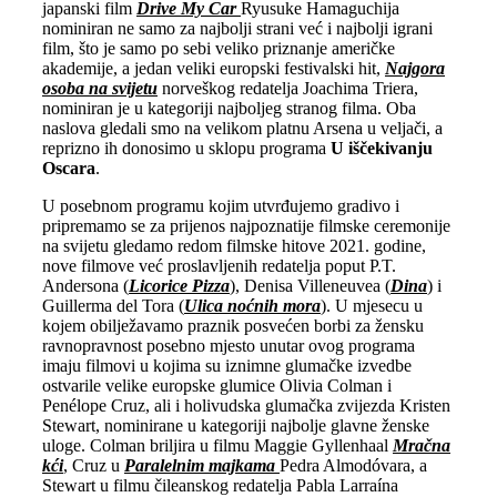
japanski film
Drive My Car
Ryusuke Hamaguchija
nominiran ne samo za najbolji strani već i najbolji igrani
film, što je samo po sebi veliko priznanje američke
akademije, a jedan veliki europski festivalski hit,
Najgora
osoba na svijetu
norveškog redatelja Joachima Triera,
nominiran je u kategoriji najboljeg stranog filma. Oba
naslova gledali smo na velikom platnu Arsena u veljači, a
reprizno ih donosimo u sklopu programa
U iščekivanju
Oscara
.
U posebnom programu kojim utvrđujemo gradivo i
pripremamo se za prijenos najpoznatije filmske ceremonije
na svijetu gledamo redom filmske hitove 2021. godine,
nove filmove već proslavljenih redatelja poput P.T.
Andersona (
Licorice Pizza
), Denisa Villeneuvea (
Dina
) i
Guillerma del Tora (
Ulica noćnih mora
). U mjesecu u
kojem obilježavamo praznik posvećen borbi za žensku
ravnopravnost posebno mjesto unutar ovog programa
imaju filmovi u kojima su iznimne glumačke izvedbe
ostvarile velike europske glumice Olivia Colman i
Penélope Cruz, ali i holivudska glumačka zvijezda Kristen
Stewart, nominirane u kategoriji najbolje glavne ženske
uloge. Colman briljira u filmu Maggie Gyllenhaal
Mračna
kći
, Cruz u
Paralelnim majkama
Pedra Almodóvara, a
Stewart u filmu čileanskog redatelja Pabla Larraína