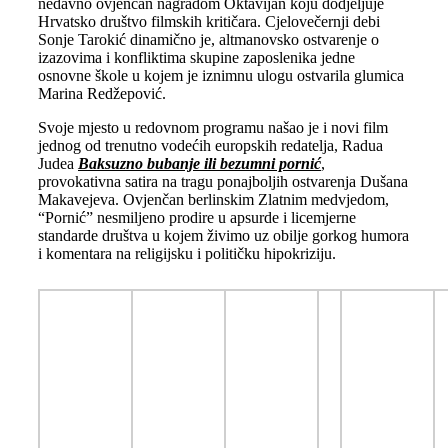
nedavno ovjenčan nagradom Oktavijan koju dodjeljuje
Hrvatsko društvo filmskih kritičara. Cjelovečernji debi
Sonje Tarokić dinamično je, altmanovsko ostvarenje o
izazovima i konfliktima skupine zaposlenika jedne
osnovne škole u kojem je iznimnu ulogu ostvarila glumica
Marina Redžepović.
Svoje mjesto u redovnom programu našao je i novi film
jednog od trenutno vodećih europskih redatelja, Radua
Judea
Baksuzno bubanje ili bezumni pornić
,
provokativna satira na tragu ponajboljih ostvarenja Dušana
Makavejeva. Ovjenčan berlinskim Zlatnim medvjedom,
“Pornić” nesmiljeno prodire u apsurde i licemjerne
standarde društva u kojem živimo uz obilje gorkog humora
i komentara na religijsku i političku hipokriziju.