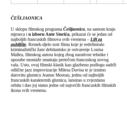
ČEŠLJAONICA
U sklopu filmskog programa
Češljaonica
, na samom kraju
mjeseca i
u izboru Ante Storića
, prikazat će se jedan od
najboljih francuskih filmova svih vremena –
Lift za
gubilište
. Remek-djelo noir filma koje je redefiniralo
kriminalistički žanr debitantsko je ostvarenje Louisa
Mallea, filmskog autora kojeg zbog narativne tehnike i
uporabe montaže smatraju pretečom francuskog novog
vala. Usto, ovaj filmski klasik kao glazbenu podlogu sadrži
odlične jazz improvizacije Milesa Davisa te je iznimo
darovitu glumicu Jeanne Moreau, jednu od najboljih
francuskih karakternih glumica, lansirao u zvjezdanu
orbitu i dao joj status jedne od najvećih francuskih filmskih
ikona svih vremena.