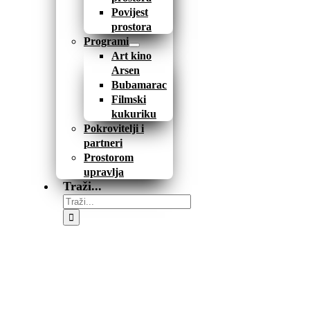
Povijest
prostora
Programi
Art kino
Arsen
Bubamarac
Filmski
kukuriku
Pokrovitelji i
partneri
Prostorom
upravlja
Traži...