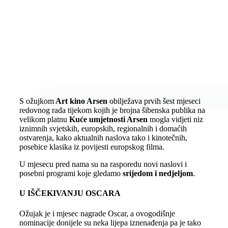
S ožujkom
Art kino Arsen
obilježava prvih šest mjeseci
redovnog rada tijekom kojih je brojna šibenska publika na
velikom platnu
Kuće umjetnosti Arsen
mogla vidjeti niz
iznimnih svjetskih, europskih, regionalnih i domaćih
ostvarenja, kako aktualnih naslova tako i kinotečnih,
posebice klasika iz povijesti europskog filma.
U mjesecu pred nama su na rasporedu novi naslovi i
posebni programi koje gledamo
srijedom i nedjeljom
.
U IŠČEKIVANJU OSCARA
Ožujak je i mjesec nagrade Oscar, a ovogodišnje
nominacije donijele su neka lijepa iznenađenja pa je tako