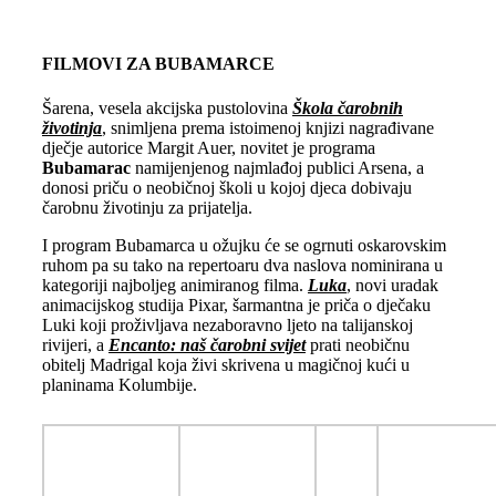
FILMOVI ZA BUBAMARCE
Šarena, vesela akcijska pustolovina
Škola čarobnih
životinja
, snimljena prema istoimenoj knjizi nagrađivane
dječje autorice Margit Auer, novitet je programa
Bubamarac
namijenjenog najmlađoj publici Arsena, a
donosi priču o neobičnoj školi u kojoj djeca dobivaju
čarobnu životinju za prijatelja.
I program Bubamarca u ožujku će se ogrnuti oskarovskim
ruhom pa su tako na repertoaru dva naslova nominirana u
kategoriji najboljeg animiranog filma.
Luka
, novi uradak
animacijskog studija Pixar, šarmantna je priča o dječaku
Luki koji proživljava nezaboravno ljeto na talijanskoj
rivijeri, a
Encanto: naš čarobni svijet
prati neobičnu
obitelj Madrigal koja živi skrivena u magičnoj kući u
planinama Kolumbije.