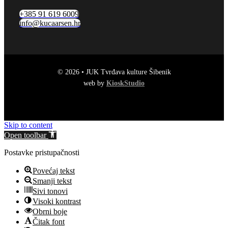
+385 91 619 6009
info@kucaarsen.hr
© 2026 • JUK Tvrđava kulture Šibenik
web by
KioskStudio
Skip to content
Open toolbar
Postavke pristupačnosti
Povećaj tekst
Smanji tekst
Sivi tonovi
Visoki kontrast
Obrni boje
Čitak font