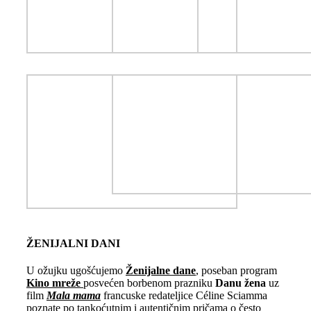
ŽENIJALNI DANI
U ožujku ugošćujemo
Ženijalne dane
, poseban program
Kino mreže
posvećen borbenom prazniku
Danu žena
uz
film
Mala mama
francuske redateljice Céline Sciamma
poznate po tankoćutnim i autentičnim pričama o često