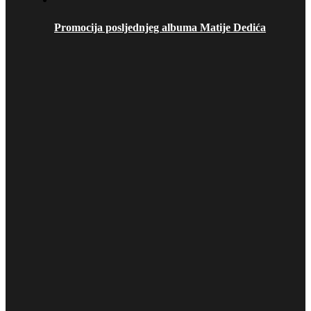
Promocija posljednjeg albuma Matije Dedića