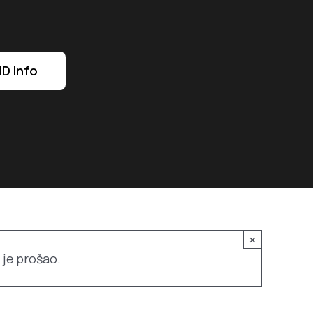
D Info
×
 je prošao.