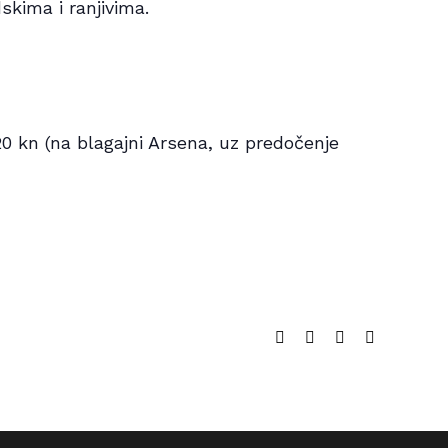
dskima i ranjivima.
20 kn (na blagajni Arsena, uz predočenje
Facebook
Twitter
LinkedIn
Email: