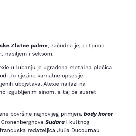
nske Zlatne palme
, začudna je, potpuno
m, nasiljem i seksom.
exie u lubanju je ugrađena metalna pločica
vodi do njezine karnalne opsesije
jenih ubojstava, Alexie nailazi na
no izgubljenim sinom, a taj će susret
ene površine najnovijeg primjera
body horor
aj Cronenberghova
Sudara
i kultnog
rancuska redateljica Julia Ducournau