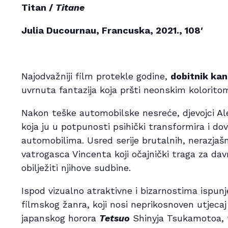
Titan /
Titane
Julia Ducournau, Francuska, 2021., 108′
Najodvažniji film protekle godine,
dobitnik ka
uvrnuta fantazija koja pršti neonskim kolorito
Nakon teške automobilske nesreće, djevojci Al
koja ju u potpunosti psihički transformira i do
automobilima. Usred serije brutalnih, nerazjašn
vatrogasca Vincenta koji očajnički traga za dav
obilježiti njihove sudbine.
Ispod vizualno atraktivne i bizarnostima ispunj
filmskog žanra, koji nosi neprikosnoven utjec
japanskog horora
Tetsuo
Shinyja Tsukamotoa, f