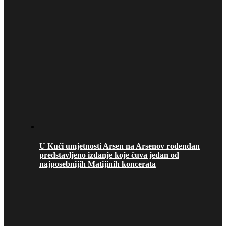
U Kući umjetnosti Arsen na Arsenov rođendan
predstavljeno izdanje koje čuva jedan od
najposebnijih Matijinih koncerata