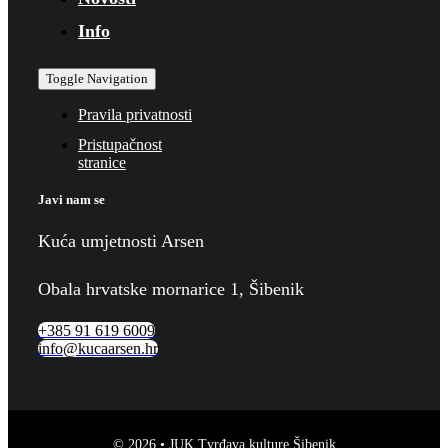
Info
Toggle Navigation
Pravila privatnosti
Pristupačnost
stranice
Javi nam se
Kuća umjetnosti Arsen
Obala hrvatske mornarice 1, Šibenik
+385 91 619 6009
info@kucaarsen.hr
© 2026 • JUK Tvrđava kulture Šibenik