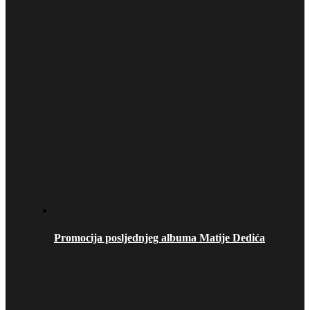
Promocija posljednjeg albuma Matije Dedića