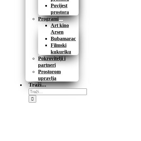
Povijest
prostora
Programi
Art kino
Arsen
Bubamarac
Filmski
kukuriku
Pokrovitelji i
partneri
Prostorom
upravlja
Traži...