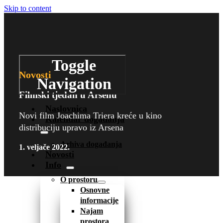
Skip to content
Toggle
Novosti
Navigation
Filmski tjedan u Arsenu
Naslovnica
Novi film Joachima Triera kreće u kino
Kalendar događanja
distribuciju upravo iz Arsena
Arhiva događanja
1. veljače 2022.
Novosti
Info
O prostoru
Osnovne
informacije
Najam
prostora