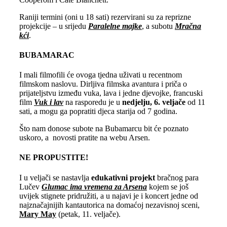
Raniji termini (oni u 18 sati) rezervirani su za reprizne
projekcije – u srijedu
Paralelne majke
, a subotu
Mračna
kći
.
BUBAMARAC
I mali filmofili će ovoga tjedna uživati u recentnom
filmskom naslovu. Dirljiva filmska avantura i priča o
prijateljstvu između vuka, lava i jedne djevojke, francuski
film
Vuk i lav
na rasporedu je u
nedjelju, 6. veljače
od 11
sati, a mogu ga popratiti djeca starija od 7 godina.
Što nam donose subote na Bubamarcu bit će poznato
uskoro, a novosti pratite na webu Arsen.
NE PROPUSTITE!
I u veljači se nastavlja
edukativni projekt
bračnog para
Lučev
Glumac ima vremena za Arsena
kojem se još
uvijek stignete pridružiti, a u najavi je i koncert jedne od
najznačajnijih kantautorica na domaćoj nezavisnoj sceni,
Mary May
(petak, 11. veljače).