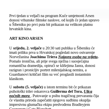
Prvi tjedan u veljači na program Kuće umjetnosti Arsen
donosi vrhunske filmske naslove, od kojih će jedan upravo
u Šibeniku po prvi puta bit prikazan na velikom platnu
hrvatskih kina.
ART KINO ARSEN
U
srijedu, 2. veljače
u 20:30 sati publika u Šibeniku će
imati priliku prva u Hrvatskoj pogledati novo ostvarenje
Norvežanina
Joachima Triera
Najgora osoba na svijetu
.
Pomalo ironična, ali prije svega nježna i suosjećajna
romantična dramedija, opirući se klišejima žanra, donosi
razigran i pronicljiv portret milenijalskog nemira, a
Guardianovi kritičari film su već proglasili instantnim
klasikom.
U
subotu (5. veljače)
u istom terminu bit će prikazan
psihološki triler oskarovca
Guillerma del Tora,
Ulica
noćnih mora
. Putovanje u psihu tragičnog prevaranta čija
će vlastita priroda zapečatiti njegovu sudbinu okuplja
impresivnu glumačku ekipu predvođenu Bradleyjem
Cooperom i Cate Blanchett.