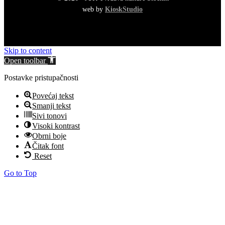
web by
KioskStudio
Skip to content
Open toolbar
Postavke pristupačnosti
Povećaj tekst
Smanji tekst
Sivi tonovi
Visoki kontrast
Obrni boje
Čitak font
Reset
Go to Top