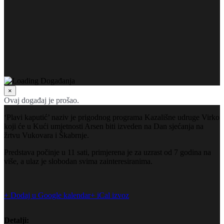
×
Ovaj događaj je prošao.
‘Plavi kaputić’ naziv je prigodnog programa Kazališne udruge Virko
koji će u Kući umjetnosti Arsen biti izveden na Dan sjećanja na
žrtvu Vukovara i Škabrnje.
Predstava počinje u 11 sati, primjerena je za uzrast od 7 godina na
više, a ulaz je slobodan svima zainteresiranima.
+ Dodaj u Google kalendar
+ iCal izvoz
Detalji: