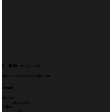
Podijelite sa drugima!
Facebook
Twitter
LinkedIn
Email:
Detalji:
Datum:
18/11/2023
Vrijeme:
11:00