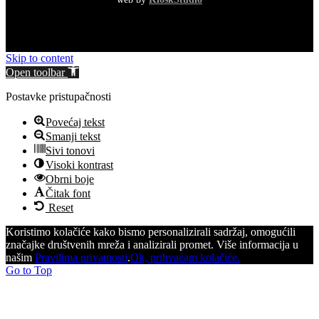
Skip to content
Open toolbar
Postavke pristupačnosti
Povećaj tekst
Smanji tekst
Sivi tonovi
Visoki kontrast
Obrni boje
Čitak font
Reset
Koristimo kolačiće kako bismo personalizirali sadržaj, omogućili
značajke društvenih mreža i analizirali promet. Više informacija u
našim
Pravilima privatnosti
.
Ok, prihvaćam kolačiće.
Go to Top