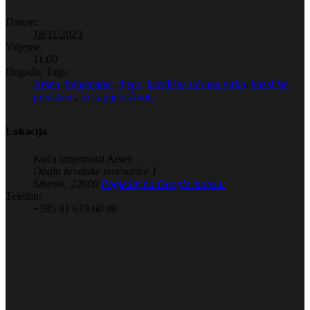
Datum:
18/11/2023
Vrijeme:
11:00
Događaj Tags:
Arsen
,
bubamarac
,
djeca
,
kazališna udruga virko
,
kazalište
,
predstave
,
tri kapljice života
Lokacija
Kuća umjetnosti Arsen
Obala hrvatske mornarice 1
Šibenik
,
22000
Pogledaj na Google maps-u
Telefon:
+385 91 619 60 09