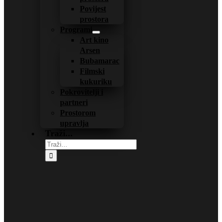
Povijest
prostora
Programi
Art kino
Arsen
Bubamarac
Filmski
kukuriku
Pokrovitelji i
partneri
Prostorom
upravlja
Traži...