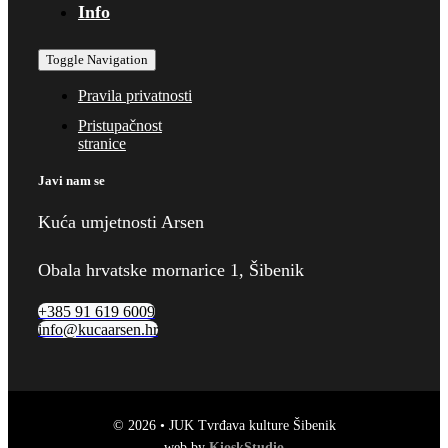
Info
Toggle Navigation
Pravila privatnosti
Pristupačnost
stranice
Javi nam se
Kuća umjetnosti Arsen
Obala hrvatske mornarice 1, Šibenik
+385 91 619 6009
info@kucaarsen.hr
© 2026 • JUK Tvrđava kulture Šibenik
web by
KioskStudio