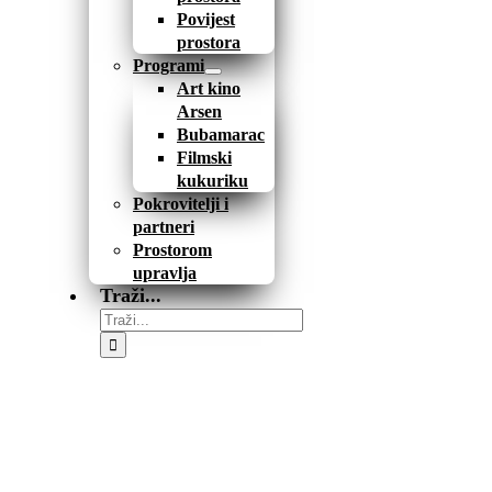
Povijest
prostora
Programi
Art kino
Arsen
Bubamarac
Filmski
kukuriku
Pokrovitelji i
partneri
Prostorom
upravlja
Traži...