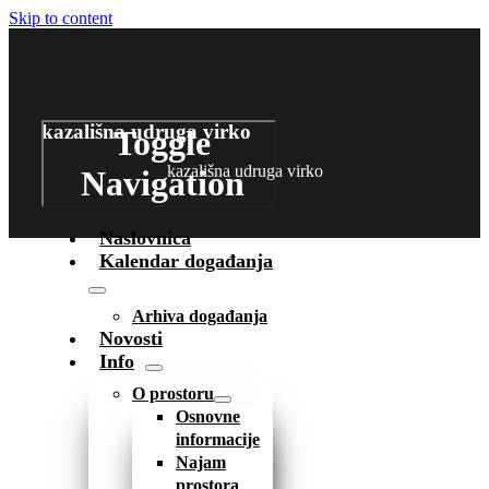
Skip to content
kazališna udruga virko
Toggle
kazališna udruga virko
Navigation
Naslovnica
Kalendar događanja
Arhiva događanja
Novosti
Info
O prostoru
Osnovne
informacije
Najam
prostora