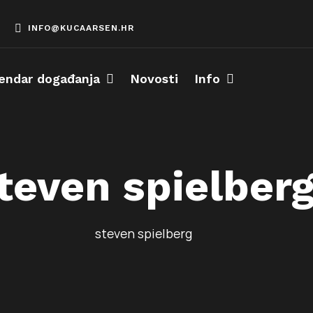
INFO@KUCAARSEN.HR
endar događanja
Novosti
Info
teven spielber
steven spielberg