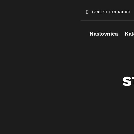
Skip
to
+385 91 619 60 09
content
Naslovnica
Kal
s