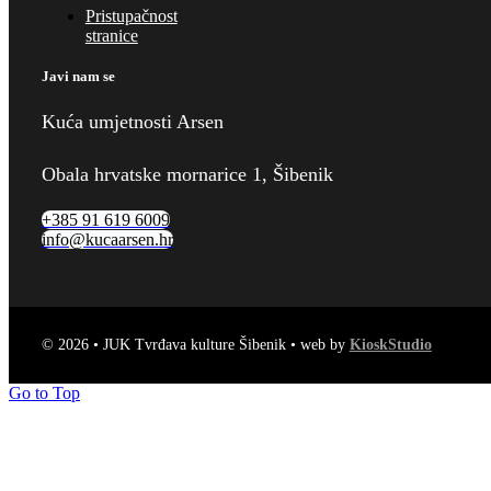
Pristupačnost
stranice
Javi nam se
Kuća umjetnosti Arsen
Obala hrvatske mornarice 1, Šibenik
+385 91 619 6009
info@kucaarsen.hr
© 2026 • JUK Tvrđava kulture Šibenik • web by
KioskStudio
Go to Top