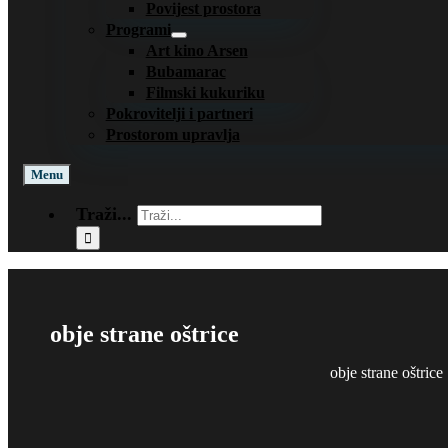
Povijest prostora
Programi
Art kino Arsen
Bubamarac
Filmski kukuriku
Pokrovitelji i partneri
Prostorom upravlja
Menu
Traži...
obje strane oštrice
obje strane oštrice