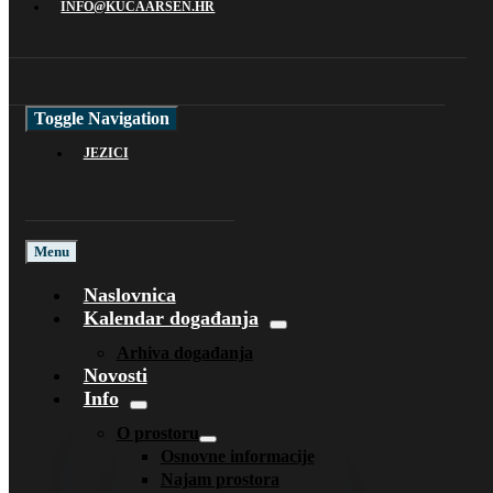
INFO@KUCAARSEN.HR
Toggle Navigation
JEZICI
Menu
Naslovnica
Kalendar događanja
Arhiva događanja
Novosti
Info
O prostoru
Osnovne informacije
Najam prostora