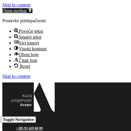
Skip to content
Open toolbar
Postavke pristupačnosti
Povećaj tekst
Smanji tekst
Sivi tonovi
Visoki kontrast
Obrni boje
Čitak font
Reset
Skip to content
Toggle Navigation
+385 91 619 60 09