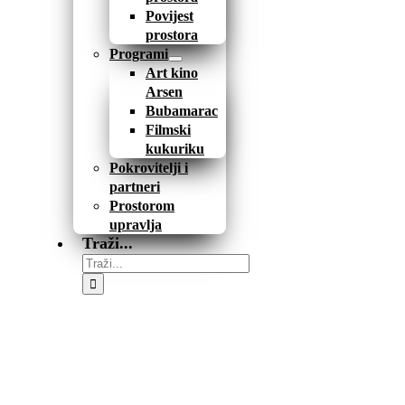
Povijest
prostora
Programi
Art kino
Arsen
Bubamarac
Filmski
kukuriku
Pokrovitelji i
partneri
Prostorom
upravlja
Traži...