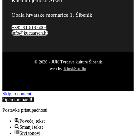
Kuća umjetnosti Arsen
Obala hrvatske mornarice 1, Šibenik
+385 91 619 6009
info@kucaarsen.hr
© 2026 • JUK Tvrđava kulture Šibenik
web by
KioskStudio
Skip to content
Open toolbar
Postavke pristupačnosti
Povećaj tekst
Smanji tekst
Sivi tonovi