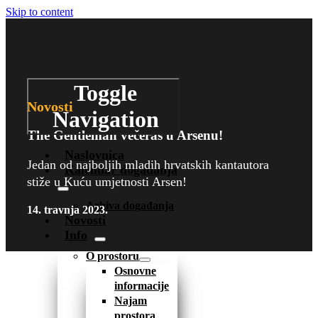
Skip to content
Toggle
Novosti
Navigation
The Gentleman večeras u Arsenu!
Naslovnica
Jedan od najboljih mladih hrvatskih kantautora
Kalendar događanja
stiže u Kuću umjetnosti Arsen!
Arhiva događanja
14. travnja 2023.
Novosti
Info
O prostoru
Osnovne
informacije
Najam
prostora