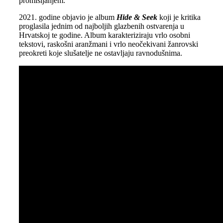
promišljanjem.
2021. godine objavio je album
Hide & Seek
koji je kritika
proglasila jednim od najboljih glazbenih ostvarenja u
Hrvatskoj te godine. Album karakteriziraju vrlo osobni
tekstovi, raskošni aranžmani i vrlo neočekivani žanrovski
preokreti koje slušatelje ne ostavljaju ravnodušnima.