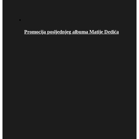
Promocija posljednjeg albuma Matije Dedića