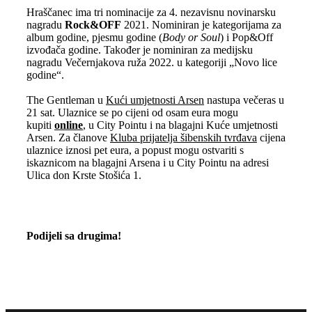
Hraščanec ima tri nominacije za 4. nezavisnu novinarsku
nagradu
Rock&OFF
2021. Nominiran je kategorijama za
album godine, pjesmu godine (
Body or Soul
) i Pop&Off
izvođača godine. Također je nominiran za medijsku
nagradu Večernjakova ruža 2022. u kategoriji „Novo lice
godine“.
The Gentleman u
Kući umjetnosti Arsen
nastupa večeras u
21 sat. Ulaznice se po cijeni od osam eura mogu
kupiti
online
, u City Pointu i na blagajni Kuće umjetnosti
Arsen. Za članove
Kluba prijatelja šibenskih tvrđava
cijena
ulaznice iznosi pet eura, a popust mogu ostvariti s
iskaznicom na blagajni Arsena i u City Pointu na adresi
Ulica don Krste Stošića 1.
Podijeli sa drugima!