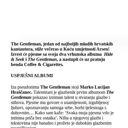
The Gentleman, jedan od najboljih mladih hrvatskih
kantautora, stiže večeras u Kuću umjetnosti Arsen!
Izvest će pjesme sa svoja dva vrhunska albuma
Hide
& Seek
i
The Gentleman
, a nastupit će uz pratnju
benda Coffee & Cigarettes.
USPJEŠNI ALBUMI
Iza pseudonima
The Gentleman
stoji
Marko Lucijan
Hraščanec.
Talentirani je glazbenik prvim albumom
The
Gentleman
pokazao izniman talent u stvaranju glazbe i
stihova. Pjesme mu govore o usamljenosti, izgubljenoj
ljubavi, upoznavanju samoga sebe, borbi tjelesnoga s
duhovnim… Kako sam kaže: ‘Svaka moja pjesma vrlo je
intimna priča bez ostatka’. Ništa u njegovoj glazbi i
tekstovima nije banalno i prožeto je dubokim glazbenim