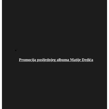
Promocija posljednjeg albuma Matije Dedića