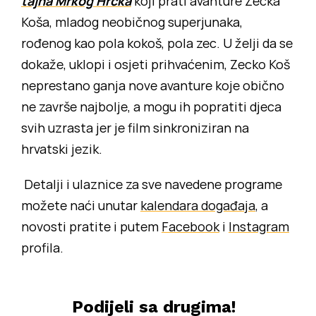
tajna Mrkog Hrčka
koji prati avanture Zecka
Koša, mladog neobičnog superjunaka,
rođenog kao pola kokoš, pola zec. U želji da se
dokaže, uklopi i osjeti prihvaćenim, Zecko Koš
neprestano ganja nove avanture koje obično
ne završe najbolje, a mogu ih popratiti djeca
svih uzrasta jer je film sinkroniziran na
hrvatski jezik.
Detalji i ulaznice za sve navedene programe
možete naći unutar
kalendara događaja
, a
novosti pratite i putem
Facebook
i
Instagram
profila.
Podijeli sa drugima!