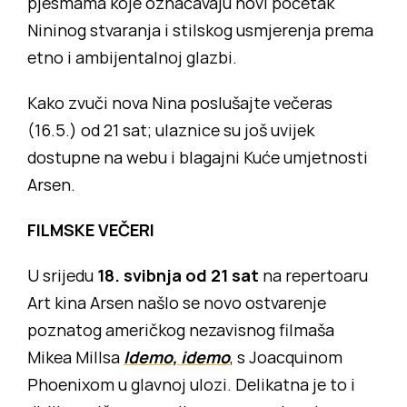
pjesmama koje označavaju novi početak
Nininog stvaranja i stilskog usmjerenja prema
etno i ambijentalnoj glazbi.
Kako zvuči nova Nina poslušajte večeras
(16.5.) od 21 sat; ulaznice su još uvijek
dostupne na webu i blagajni Kuće umjetnosti
Arsen.
FILMSKE VEČERI
U srijedu
18. svibnja od 21 sat
na repertoaru
Art kina Arsen našlo se novo ostvarenje
poznatog američkog nezavisnog filmaša
Mikea Millsa
Idemo, idemo
, s Joacquinom
Phoenixom u glavnoj ulozi. Delikatna je to i