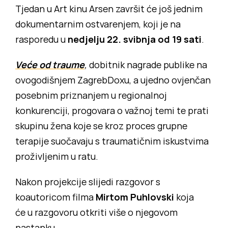
Tjedan u Art kinu Arsen završit će još jednim
dokumentarnim ostvarenjem, koji je na
rasporedu u
nedjelju 22. svibnja od 19 sati
.
Veće od traume
,
dobitnik nagrade publike na
ovogodišnjem ZagrebDoxu, a ujedno ovjenčan
posebnim priznanjem u regionalnoj
konkurenciji, progovara o važnoj temi te prati
skupinu žena koje se kroz proces grupne
terapije suočavaju s traumatičnim iskustvima
proživljenim u ratu.
Nakon projekcije slijedi razgovor s
koautoricom filma
Mirtom Puhlovski
koja
će u razgovoru otkriti više o njegovom
nastanku.