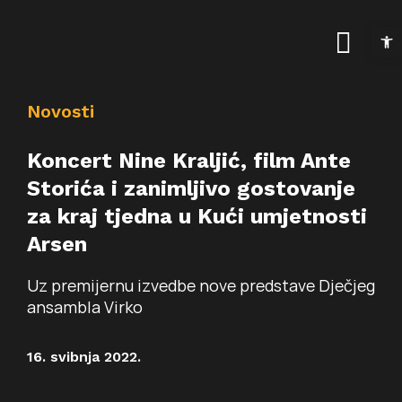
Skip
Open t
to
Togg
content
Navig
Naslovnica
Novosti
Kalendar događanja
Koncert Nine Kraljić, film Ante
Storića i zanimljivo gostovanje
Arhiva događanja
Novosti
za kraj tjedna u Kući umjetnosti
Arsen
Info
Uz premijernu izvedbe nove predstave Dječjeg
Traži...
O prostoru
ansambla Virko
Osnovne informacije
Programi
16. svibnja 2022.
Najam prostora
Art kino Arsen
Pokrovitelji i partneri