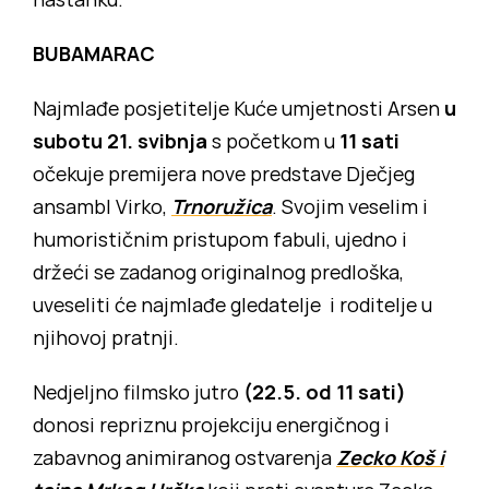
BUBAMARAC
Najmlađe posjetitelje Kuće umjetnosti Arsen
u
subotu 21. svibnja
s početkom u
11 sati
očekuje premijera nove predstave Dječjeg
ansambl Virko,
Trnoružica
. Svojim veselim i
humorističnim pristupom fabuli, ujedno i
držeći se zadanog originalnog predloška,
uveseliti će najmlađe gledatelje i roditelje u
njihovoj pratnji.
Nedjeljno filmsko jutro
(22.5. od 11 sati)
donosi repriznu projekciju energičnog i
zabavnog animiranog ostvarenja
Zecko Koš i