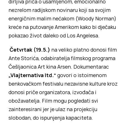
dirljiva priča o usamljenom, emocionalno
nezrelom radijskom novinaru
koji sa svojim
energičnim malim nećakom (Woody Norman)
kreće na putovanje Amerikom kako bi dječaku
pokazao život daleko od Los Angelesa.
Četvrtak (19.5.)
na veliko platno donosi film
Ante Storića, odabiratelja filmskog programa
Češljaonica Art kina Arsen. Dokumentarac
„Vlajternativa Itd.“
govori o istoimenom
benkovačkom festivalu nezavisne kulture kroz
donosi priče organizatora, izvođača i
obožavatelja. Film mogu pogledati svi
zainteresirani jer je ulaz na projekciju
slobodan, do ispunjenja kapaciteta.