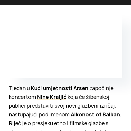
Povijest prostora
Bubamarac
Prostorom upravlja
Filmski kukuriku
Tjedan u
Kući umjetnosti Arsen
započinje
koncertom
Nine Kraljić
koja će šibenskoj
publici predstaviti svoj novi glazbeni izričaj,
nastupajući pod imenom
Alkonost of Balkan
.
Riječ je o presjeku etno i filmske glazbe s