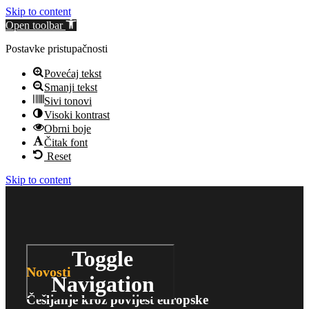
Skip to content
Open toolbar
Postavke pristupačnosti
Povećaj tekst
Smanji tekst
Sivi tonovi
Visoki kontrast
Obrni boje
Čitak font
Reset
Skip to content
Toggle
Novosti
Navigation
Češljanje kroz povijest europske