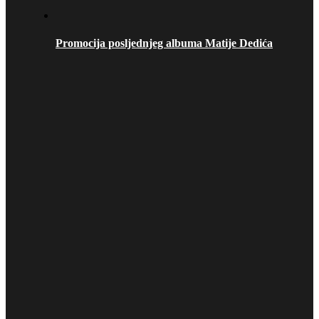
Promocija posljednjeg albuma Matije Dedića