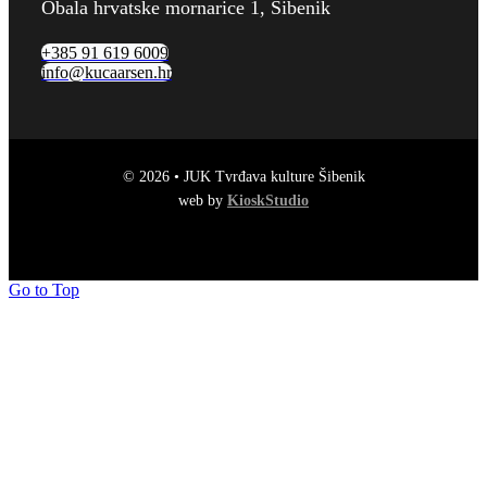
Obala hrvatske mornarice 1, Šibenik
+385 91 619 6009
info@kucaarsen.hr
© 2026 • JUK Tvrđava kulture Šibenik
web by
KioskStudio
Go to Top