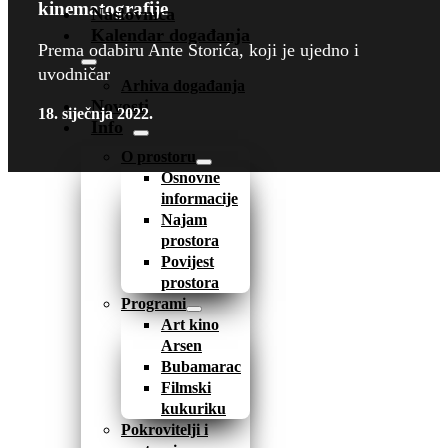
kinematografije
Naslovnica
Kalendar događanja
Prema odabiru Ante Storića, koji je ujedno i
uvodničar
Arhiva događanja
Novosti
18. siječnja 2022.
Info
O prostoru
Osnovne
informacije
Najam
prostora
Povijest
prostora
Programi
Art kino
Arsen
Bubamarac
Filmski
kukuriku
Pokrovitelji i