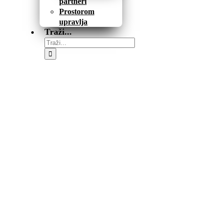
partneri
Prostorom
upravlja
Traži...