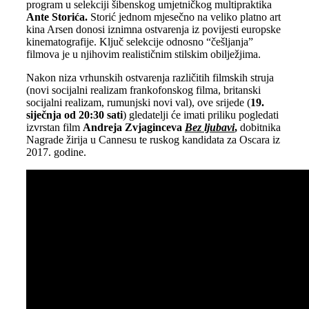
program u selekciji šibenskog umjetničkog multipraktika
Ante Storića.
Storić jednom mjesečno na veliko platno art
kina Arsen donosi iznimna ostvarenja iz povijesti europske
kinematografije. Ključ selekcije odnosno “češljanja”
filmova je u njihovim realističnim stilskim obilježjima.
Nakon niza vrhunskih ostvarenja različitih filmskih struja
(novi socijalni realizam frankofonskog filma, britanski
socijalni realizam, rumunjski novi val), ove srijede (
19.
siječnja od 20:30 sati
) gledatelji će imati priliku pogledati
izvrstan film
Andreja Zvjaginceva
Bez ljubavi
,
dobitnika
Nagrade žirija u Cannesu te ruskog kandidata za Oscara iz
2017. godine.