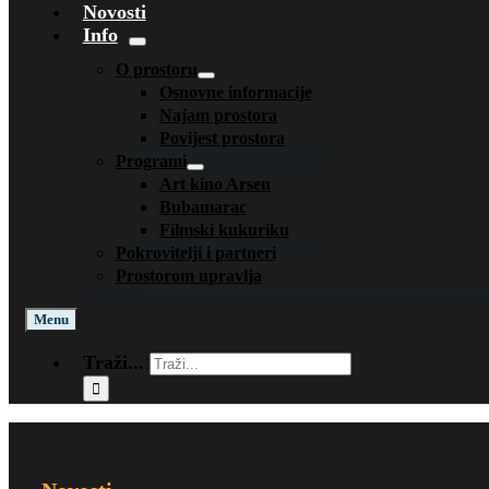
Novosti
Info
O prostoru
Osnovne informacije
Najam prostora
Povijest prostora
Programi
Art kino Arsen
Bubamarac
Filmski kukuriku
Pokrovitelji i partneri
Prostorom upravlja
Menu
Traži...