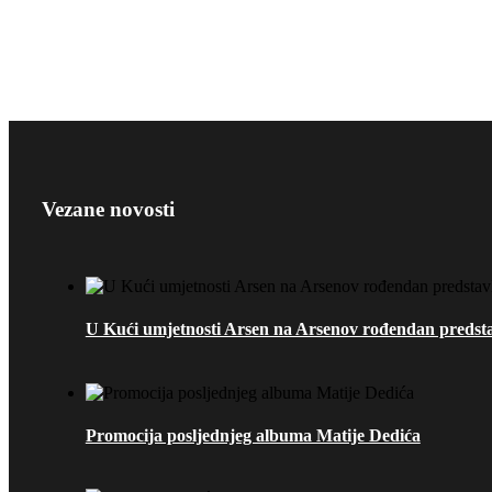
Vezane novosti
U Kući umjetnosti Arsen na Arsenov rođendan predstav
Promocija posljednjeg albuma Matije Dedića