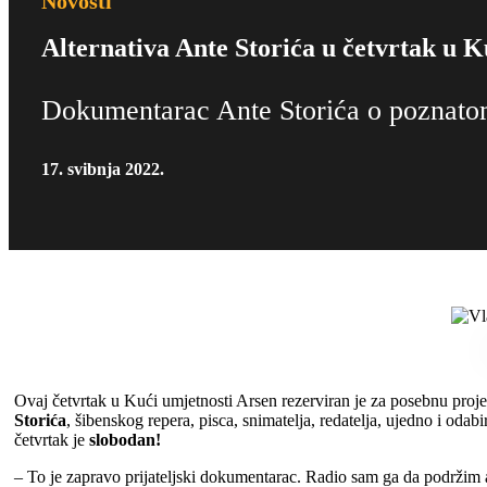
Novosti
Alternativa Ante Storića u četvrtak u K
Dokumentarac Ante Storića o poznato
17. svibnja 2022.
Ovaj četvrtak u Kući umjetnosti Arsen rezerviran je za posebnu pro
Storića
, šibenskog repera, pisca, snimatelja, redatelja, ujedno i oda
četvrtak je
slobodan!
– To je zapravo prijateljski dokumentarac. Radio sam ga da podržim a