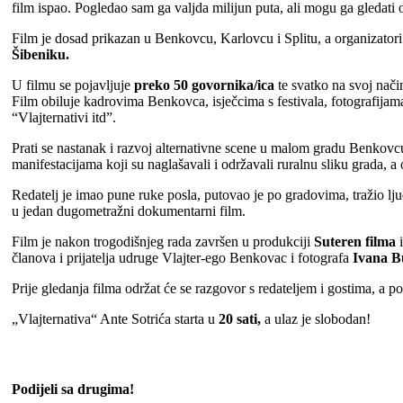
film ispao. Pogledao sam ga valjda milijun puta, ali mogu ga gledati o
Film je dosad prikazan u Benkovcu, Karlovcu i Splitu, a organizatori
Šibeniku.
U filmu se pojavljuje
preko 50 govornika/ica
te svatko na svoj način
Film obiluje kadrovima Benkovca, isječcima s festivala, fotografijam
“Vlajternativi itd”.
Prati se nastanak i razvoj alternativne scene u malom gradu Benkov
manifestacijama koji su naglašavali i održavali ruralnu sliku grada, a
Redatelj je imao pune ruke posla, putovao je po gradovima, tražio lju
u jedan dugometražni dokumentarni film.
Film je nakon trogodišnjeg rada završen u produkciji
Suteren filma
i
članova i prijatelja udruge Vlajter-ego Benkovac i fotografa
Ivana B
Prije gledanja filma održat će se razgovor s redateljem i gostima, a p
„Vlajternativa“ Ante Sotrića starta u
20 sati,
a ulaz je slobodan!
Podijeli sa drugima!