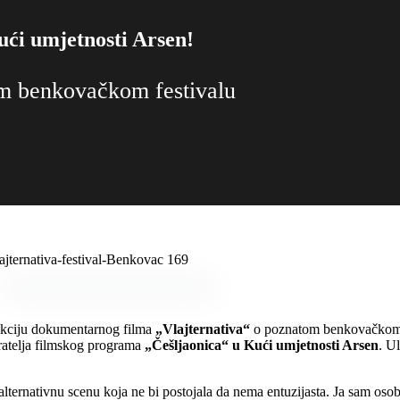
ući umjetnosti Arsen!
m benkovačkom festivalu
jekciju dokumentarnog filma
„Vlajternativa“
o poznatom benkovačkom 
biratelja filmskog programa
„Češljaonica“ u Kući umjetnosti Arsen
. U
lternativnu scenu koja ne bi postojala da nema entuzijasta. Ja sam oso