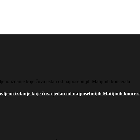
ljeno izdanje koje čuva jedan od najposebnijih Matijinih koncer