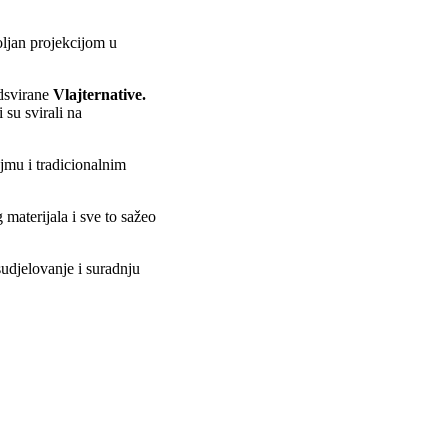
ljan projekcijom u
dsvirane
Vlajternative.
su svirali na
jmu i tradicionalnim
materijala i sve to sažeo
sudjelovanje i suradnju