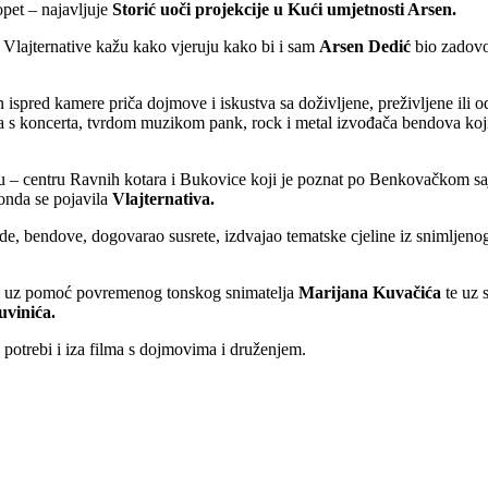
pet – najavljuje
Storić uoči projekcije u Kući umjetnosti Arsen.
 Vlajternative kažu kako vjeruju kako bi i sam
Arsen Dedić
bio zadovo
 ispred kamere priča dojmove i iskustva sa doživljene, preživljene ili o
a s koncerta, tvrdom muzikom pank, rock i metal izvođača bendova koji 
cu – centru Ravnih kotara i Bukovice koji je poznat po Benkovačkom sa
 onda se pojavila
Vlajternativa.
de, bendove, dogovarao susrete, izdvajao tematske cjeline iz snimljenog 
 uz pomoć povremenog tonskog snimatelja
Marijana Kuvačića
te uz 
uvinića.
o potrebi i iza filma s dojmovima i druženjem.