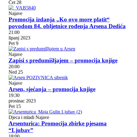
Čet
28
Najave
Promocija izdanja „Ko ovo more platit“
povodom 84. obljetnice rođenja Arsena Dedića
21:00
lipanj 2023
Pet
9
Najave
Zapisi s predumišljajem – promocija knjige
20:00
Ned
25
Najave
Arsen, sjećanja – promocija knjige
19:30
prosinac 2023
Pet
15
Djeca i mladi
Najave
Arsenturica: Promocija zbirke pjesama
“Ljubav”
18:00