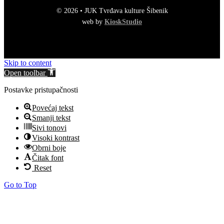
© 2026 • JUK Tvrđava kulture Šibenik
web by
KioskStudio
Skip to content
Open toolbar
Postavke pristupačnosti
Povećaj tekst
Smanji tekst
Sivi tonovi
Visoki kontrast
Obrni boje
Čitak font
Reset
Go to Top