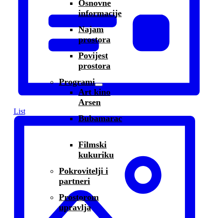
Osnovne
informacije
Najam
prostora
Povijest
prostora
Programi
Art kino
Arsen
List
Bubamarac
Filmski
kukuriku
Pokrovitelji i
partneri
Prostorom
upravlja