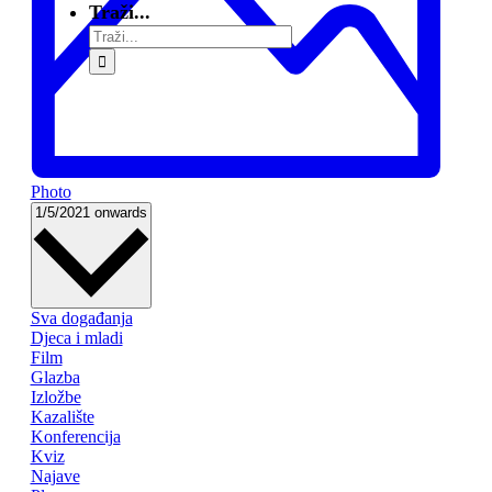
Traži...
Photo
Select
1/5/2021 onwards
date.
Filters
Changing
Sva događanja
any
Djeca i mladi
of
Film
the
Glazba
form
Izložbe
inputs
Kazalište
will
Konferencija
cause
Kviz
the
Najave