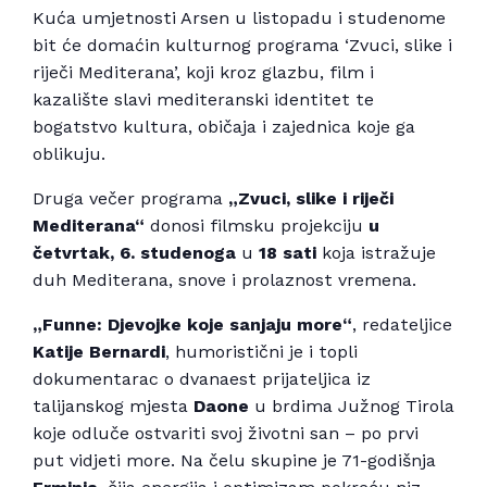
Kuća umjetnosti Arsen u listopadu i studenome
bit će domaćin kulturnog programa ‘Zvuci, slike i
riječi Mediterana’, koji kroz glazbu, film i
kazalište slavi mediteranski identitet te
bogatstvo kultura, običaja i zajednica koje ga
oblikuju.
Druga večer programa
„Zvuci, slike i riječi
Mediterana“
donosi filmsku projekciju
u
četvrtak, 6. studenoga
u
18 sati
koja istražuje
duh Mediterana, snove i prolaznost vremena.
„Funne: Djevojke koje sanjaju more“
, redateljice
Katije Bernardi
, humoristični je i topli
dokumentarac o dvanaest prijateljica iz
talijanskog mjesta
Daone
u brdima Južnog Tirola
koje odluče ostvariti svoj životni san – po prvi
put vidjeti more. Na čelu skupine je 71-godišnja