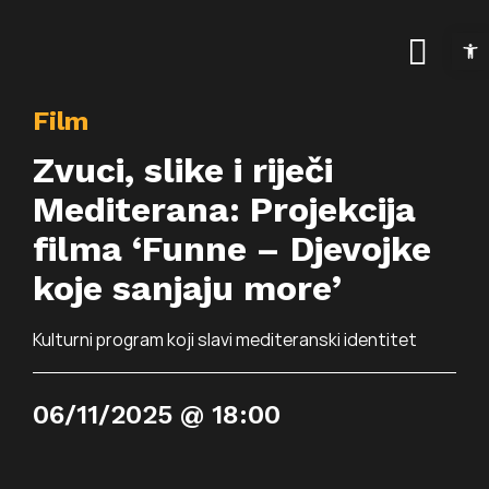
Skip
Open t
to
Togg
content
Navig
Film
Naslovnica
Zvuci, slike i riječi
Kalendar događanja
Mediterana: Projekcija
filma ‘Funne – Djevojke
Arhiva događanja
Novosti
koje sanjaju more’
Info
Kulturni program koji slavi mediteranski identitet
Traži...
O prostoru
06/11/2025 @ 18:00
Osnovne informac
Programi
Najam prostora
Art kino Arsen
Pokrovitelji i partne