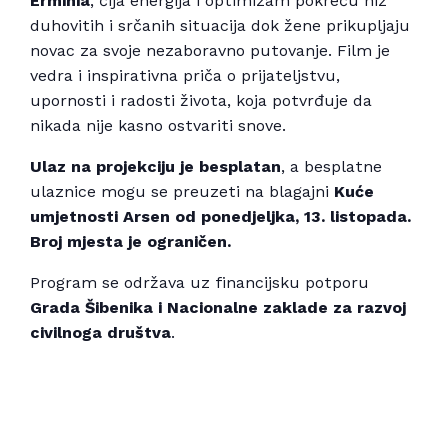
Erminia
, čija energija i optimizam pokreću niz
duhovitih i srčanih situacija dok žene prikupljaju
novac za svoje nezaboravno putovanje. Film je
vedra i inspirativna priča o prijateljstvu,
upornosti i radosti života, koja potvrđuje da
nikada nije kasno ostvariti snove.
Ulaz na projekciju je besplatan
, a besplatne
ulaznice mogu se preuzeti na blagajni
Kuće
umjetnosti Arsen od ponedjeljka, 13. listopada.
Broj mjesta je ograničen.
Program se održava uz financijsku potporu
Grada Šibenika i Nacionalne zaklade za razvoj
civilnoga društva
.