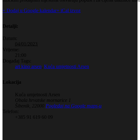
+ Dodaj u Google kalendar
+ iCal izvoz
Detalji:
Datum:
04/01/2023
Vrijeme:
21:00
Događaj Tags:
art kino arsen
,
Kuća umjetnosti Arsen
Lokacija
Kuća umjetnosti Arsen
Obala hrvatske mornarice 1
Šibenik
,
22000
Pogledaj na Google maps-u
Telefon:
+385 91 619 60 09