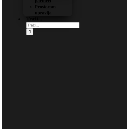
partneri
Prostorom
upravlja
Traži...