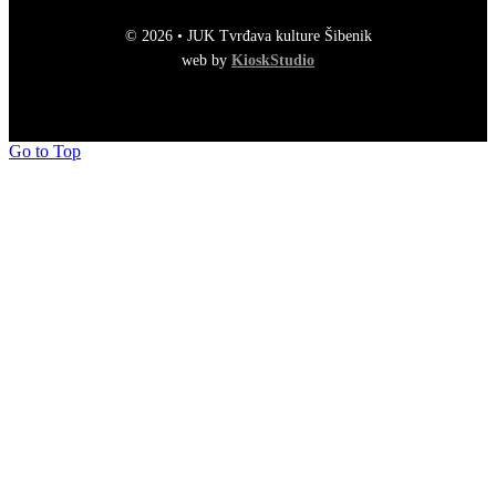
© 2026 • JUK Tvrđava kulture Šibenik
web by
KioskStudio
Go to Top