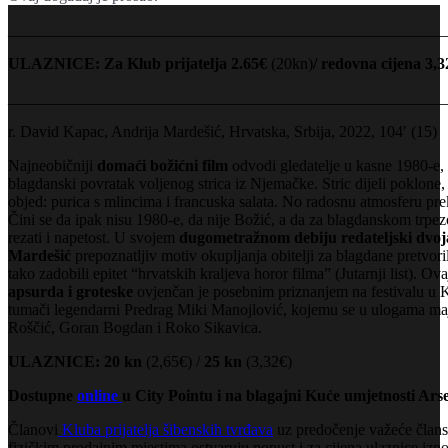
_______________________________________________________
ULAZNICE: Za Klub prijatelja 2.65
€
(20kn)
/ redovna cijena 3,3
_______________________________________________________
r. David Kapac, Andrija Mardešić, Hrvatska, Srbija, 2022, 104′ (15)
Najneobičniji
domaći božićni film
odvodi gledatelje u kasne 1980-e, 
blagdanski povratak voljenog strica iz Njemačke. Stric dijeli poklone, 
objed: purica s mlincima i francuska salata. No radosnu atmosferu pr
Čini se da ipak nisu 1980-e, da nije Božić, a da za blagdanskom trp
rezati i napetost. U svojem
dugometražnom debiju redateljski dvoj
Mardešić
prepoznatljiv motiv okupljanja obitelji za blagdane pretvor
tako zadobili epitet “hrvatskih kraljeva horor filma” (Jutarnji list). Ov
apsurda i groteske
ovjenčan je posebnim priznanjem na festivalu u
tumači legendarni Predrag Miki Manojlović, kojemu se u ulogama majk
Roščić, Goran Bogdan i Roko Sikavica.
ULAZNICE: 20
kn
(2,65€) /
25 kn
(3,32€)
Dostupne
online
u City Pointu i na blagajni Kuće umjetnosti Ars
Članovi
Kluba prijatelja šibenskih tvrđava
uz predočenje važeće člansk
fizičkim prodajnim mjestima ostvaruju popust i za cijena ulaznice izno