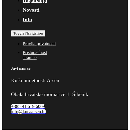
Događanja
Novosti
Info
Toggle Navigation
Pravila privatnosti
Pristupačnost
stranice
Javi nam se
Kuća umjetnosti Arsen
Obala hrvatske mornarice 1, Šibenik
+385 91 619 6009
info@kucaarsen.hr