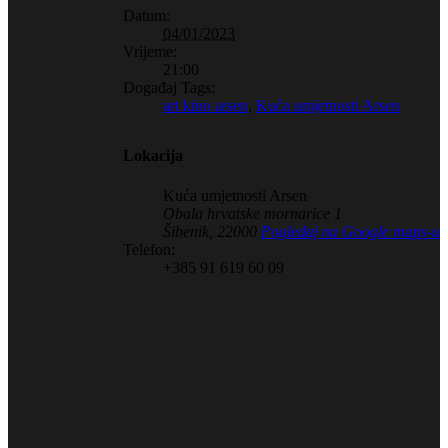
Datum:
04/01/2023
Vrijeme:
21:00
Događaj Tags:
art kino arsen
,
Kuća umjetnosti Arsen
Lokacija
Kuća umjetnosti Arsen
Obala hrvatske mornarice 1
Šibenik
,
22000
Pogledaj na Google maps-u
Telefon:
+385 91 619 60 09