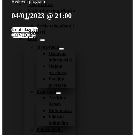
Redovni program
Naslovnica
Kalendar događanja
04/01/2023 @ 21:00
Arhiva događanja
Kupi ulaznicu
Novosti
COVID Info
Info
O prostoru
Osnovne
informacije
Najam
prostora
Povijest
prostora
Programi
Art kino
Arsen
Bubamarac
Filmski
kukuriku
Pokrovitelji i