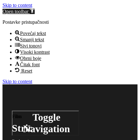
Skip to content
Open toolbar
Postavke pristupačnosti
Povećaj tekst
Smanji tekst
Sivi tonovi
Visoki kontrast
Obrni boje
Čitak font
Reset
Skip to content
Toggle
Film
Stric
Navigation