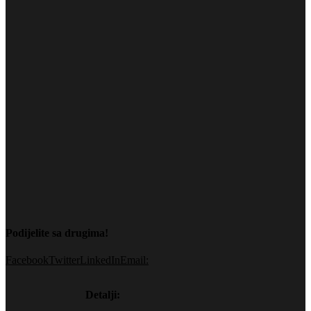
Podijelite sa drugima!
Facebook
Twitter
LinkedIn
Email:
Detalji: