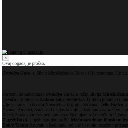
×
Ovaj događaj je prošao.
Grandpa Guru
, r. Silvio Mirošničenko, Bosna i Hercegovina, Hrvats
Portretni dokumentarac
Grandpa Guru
, u režiji
Silvija Mirošničenk
pjevača i frontmena,
Srđana Gine Jevđevića
. U filmu pratimo Ginino
gdje je upoznao
Krista Novoselica
iz grupe Nirvana i
Jellu Biafru
iz
života u Americi, Sarajeva i majke za koju je iznimno vezan. Ovo je p
Rijeci, Sarajevu te čak pet gradova u Sjedinjenim Američkim Državam
ZagrebDoxu
, a međunarodnu na 50.
Međunarodnom filmskom festi
Dok’n’Ritam
festivalu u Beogradu, gdje je i osvojio posebno priznanj