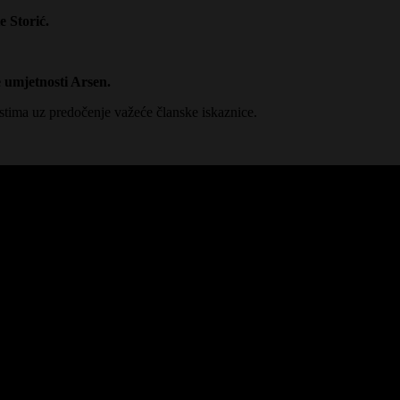
e Storić.
 umjetnosti Arsen.
stima uz predočenje važeće članske iskaznice.