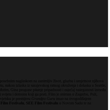
s posebnim naglaskom na zanimljiv život, glazbu i umjetnost njihova
tu, nakon izlaska iz sarajevskog ratnog okruženja i dolaska u Seattle,
tim, Gina progone pitanje pripadnosti i osjećaj rastrganosti između
svijeta i demonu koji ga prati. Film je sniman u Zagrebu, Puli,
vjetsku je premijeru
Grandpa Guru
imao na ovogodišnjem
Film Festivalu
,
SEE Film Festivalu
u Novom Sadu te na