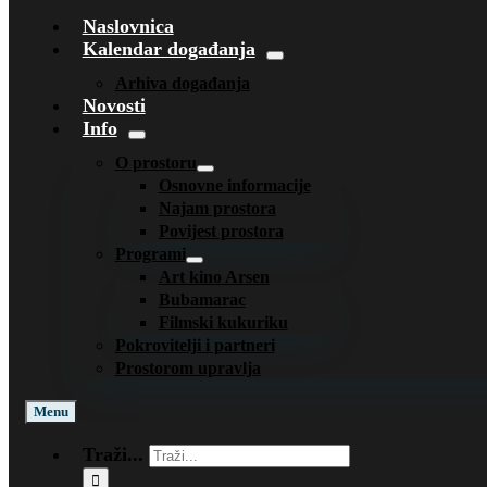
Naslovnica
Kalendar događanja
Arhiva događanja
Novosti
Info
O prostoru
Osnovne informacije
Najam prostora
Povijest prostora
Programi
Art kino Arsen
Bubamarac
Filmski kukuriku
Pokrovitelji i partneri
Prostorom upravlja
Menu
Traži...