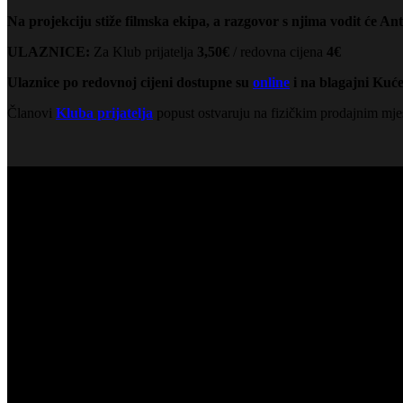
Na projekciju stiže filmska ekipa, a razgovor s njima vodit će Ant
ULAZNICE:
Za Klub prijatelja
3,50€
/ redovna cijena
4€
Ulaznice po redovnoj cijeni dostupne su
online
i na blagajni Kuće
Članovi
Kluba prijatelja
popust ostvaruju na fizičkim prodajnim mje