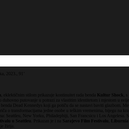
ka, 2023., 91’
a
, eklektičnim stilom prikazuje kontinuitet rada benda
Kultur Shock
, 
 duhovno putovanje u potrazi za vlastitim identitetom i mjestom u svije
 benda Dead Kennedys koji ga potiču da se nastavi baviti glazbom. Među
riča o transformacijama jedne osobe u teškim vremenima, bijegu na kraj 
a: Seattleu, New Yorku, Philadephiji, San Francsicu i Los Angelesu. S
valu u Seattleu
. Prikazan je i na
Sarajevo Film Festivalu
,
Liburnia 
e žirija.