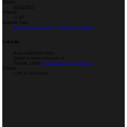
Datum:
01/02/2025
Vrijeme:
11:00
Događaj Tags:
Kuća umjetnosti Arsen
,
pepeljuga
,
predstava
Lokacija
Kuća umjetnosti Arsen
Obala hrvatske mornarice 1
Šibenik
,
22000
Pogledaj na Google maps-u
Telefon:
+385 91 619 60 09