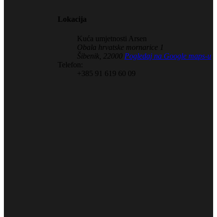
Lokacija
Kuća umjetnosti Arsen
Obala hrvatske mornarice 1
Šibenik
,
22000
Pogledaj na Google maps-u
Telefon:
+385 91 619 60 09