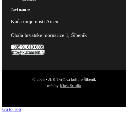
Javi nam se
Kuća umjetnosti Arsen
Obala hrvatske mornarice 1, Šibenik
+385 91 619 6009
info@kucaarsen.hr
© 2026 • JUK Tvrđava kulture Šibenik
web by
KioskStudio
Go to Top