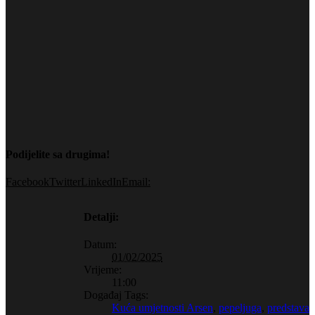
Podijelite sa drugima!
Facebook
Twitter
LinkedIn
Email:
Detalji:
Datum:
01/02/2025
Vrijeme:
11:00
Događaj Tags:
Kuća umjetnosti Arsen
,
pepeljuga
,
predstava