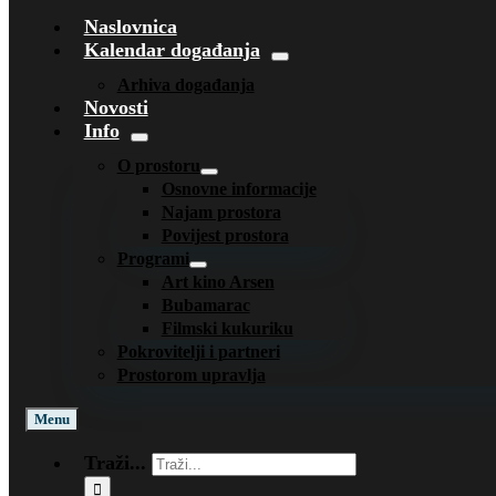
Naslovnica
Kalendar događanja
Arhiva događanja
Novosti
Info
O prostoru
Osnovne informacije
Najam prostora
Povijest prostora
Programi
Art kino Arsen
Bubamarac
Filmski kukuriku
Pokrovitelji i partneri
Prostorom upravlja
Menu
Traži...