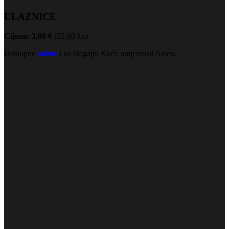
ULAZNICE
Cijena: 3,00 €
(22,60 kn)
Dostupne
online
i na blagajni Kuće umjetnosti Arsen.