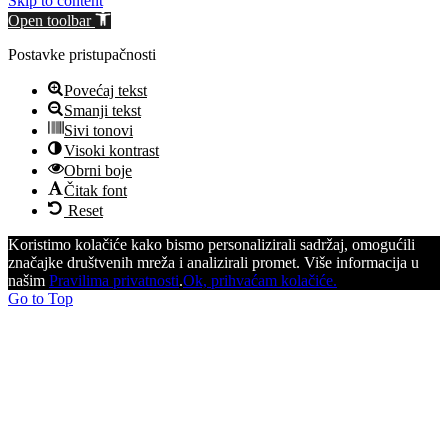
Skip to content
Open toolbar
Postavke pristupačnosti
Povećaj tekst
Smanji tekst
Sivi tonovi
Visoki kontrast
Obrni boje
Čitak font
Reset
Koristimo kolačiće kako bismo personalizirali sadržaj, omogućili
značajke društvenih mreža i analizirali promet. Više informacija u
našim
Pravilima privatnosti
.
Ok, prihvaćam kolačiće.
Go to Top