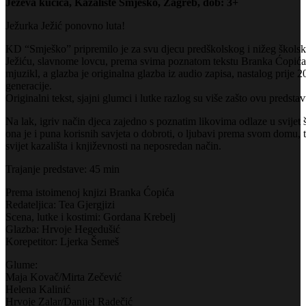
Ježeva kućica, Kazalište Smješko, Zagreb, dob: 3+
Ježurka Ježić ponovno luta!
KD “Smješko” pripremilo je za svu djecu predškolskog i nižeg školsk
Ježiću, slavnome lovcu, prema svima poznatom tekstu Branka Ćopića:
mjuzikl, a glazba je originalna glazba iz audio zapisa, nastalog prije 
generacije.
Originalni tekst, sjajni glumci i lutke razlog su više zašto ovu predstav
Na lak, igriv način djeca zajedno s poznatim likovima odlaze u svijet 
ona je i puna korisnih savjeta o dobroti, o ljubavi prema svom domu,
svijet kazališta i književnosti na neposredan način.
Trajanje predstave: 45 min
Prema istoimenoj knjizi Branka Ćopića
Redateljica: Tea Gjergjizi
Scena, lutke i kostimi: Gordana Krebelj
Glazba: Hrvoje Hegedušić
Korepetitor: Ljerka Šemeš
Glume:
Maja Kovač/Mirta Zečević
Helena Kalinić
Hrvoje Zalar/Danijel Radečić