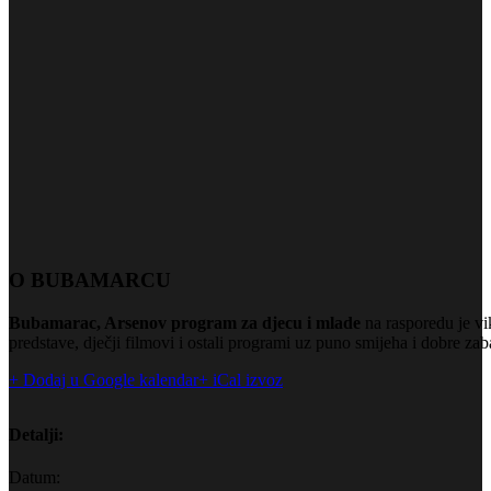
O BUBAMARCU
Bubamarac, Arsenov program za djecu i mlade
na rasporedu je vi
predstave, dječji filmovi i ostali programi uz puno smijeha i dobre zab
+ Dodaj u Google kalendar
+ iCal izvoz
Detalji:
Datum: