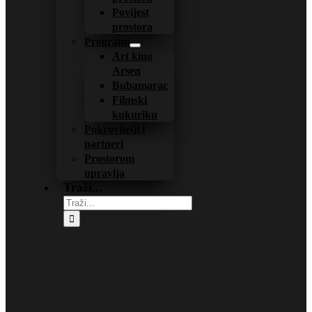
Povijest
prostora
Programi
Art kino
Arsen
Bubamarac
Filmski
kukuriku
Pokrovitelji i
partneri
Prostorom
upravlja
Traži...