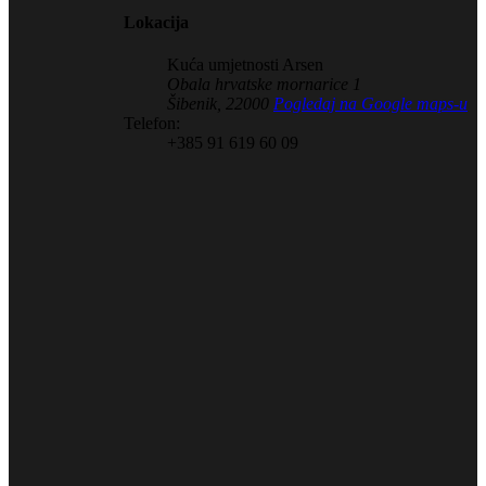
Lokacija
Kuća umjetnosti Arsen
Obala hrvatske mornarice 1
Šibenik
,
22000
Pogledaj na Google maps-u
Telefon:
+385 91 619 60 09