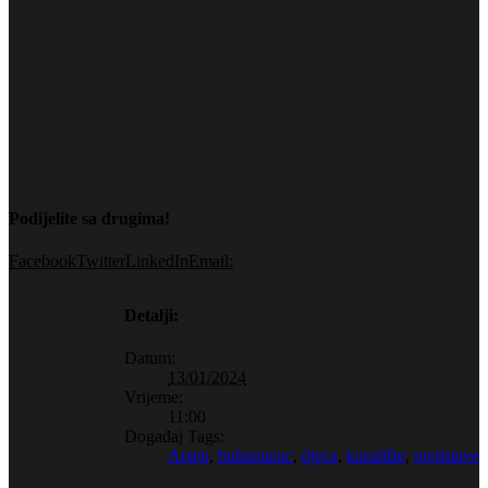
Podijelite sa drugima!
Facebook
Twitter
LinkedIn
Email:
Detalji:
Datum:
13/01/2024
Vrijeme:
11:00
Događaj Tags:
Arsen
,
bubamarac
,
djeca
,
kazalište
,
predstave