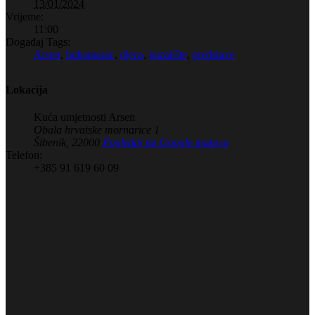
13/01/2024
Vrijeme:
11:00
Događaj Tags:
Arsen
,
bubamarac
,
djeca
,
kazalište
,
predstave
Lokacija
Kuća umjetnosti Arsen
Obala hrvatske mornarice 1
Šibenik
,
22000
Pogledaj na Google maps-u
Telefon:
+385 91 619 60 09