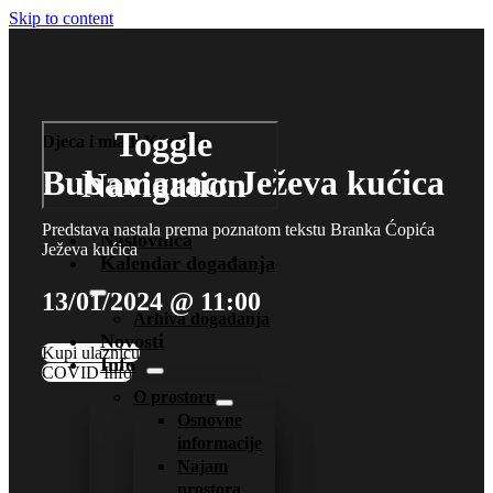
Skip to content
Toggle
Djeca i mladi
Kazalište
Bubamarac: Ježeva kućica
Navigation
Predstava nastala prema poznatom tekstu Branka Ćopića
Naslovnica
Ježeva kućica
Kalendar događanja
13/01/2024 @ 11:00
Arhiva događanja
Novosti
Kupi ulaznicu
Info
COVID Info
O prostoru
Osnovne
informacije
Najam
prostora