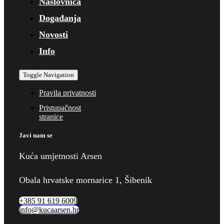
Naslovnica
Događanja
Novosti
Info
Toggle Navigation
Pravila privatnosti
Pristupačnost
stranice
Javi nam se
Kuća umjetnosti Arsen
Obala hrvatske mornarice 1, Šibenik
+385 91 619 6009
info@kucaarsen.hr