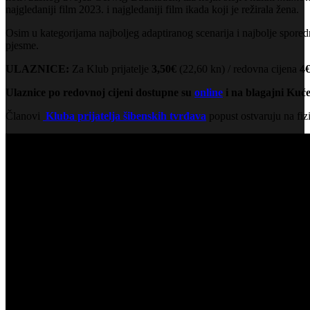
najgledaniji film 2023. i najgledaniji film ikada koji je režirala žena.
Osim u kategorijama najboljeg adaptiranog scenarija i najbolje spored
pjesme.
ULAZNICE:
Za Klub prijatelje
3,50€
(22,60 kn) / redovna cijena
4
Ulaznice po redovnoj cijeni dostupne su
online
i na blagajni Kuće
Članovi
Kluba prijatelja šibenskih tvrđava
popust ostvaruju na fiz