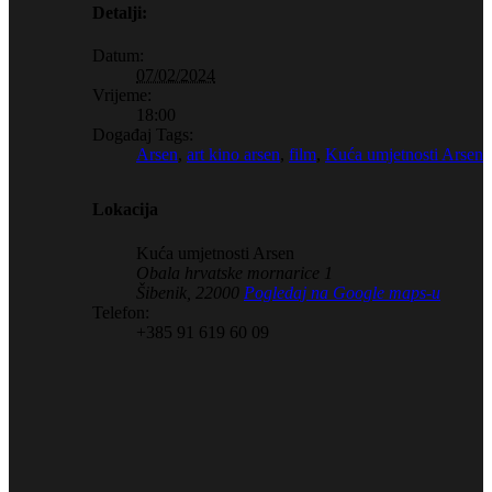
Detalji:
Datum:
07/02/2024
Vrijeme:
18:00
Događaj Tags:
Arsen
,
art kino arsen
,
film
,
Kuća umjetnosti Arsen
Lokacija
Kuća umjetnosti Arsen
Obala hrvatske mornarice 1
Šibenik
,
22000
Pogledaj na Google maps-u
Telefon:
+385 91 619 60 09