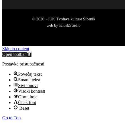
© 2026 • JUK Tvrđava kulture Šibenik
web by
KioskStudio
Skip to content
Open toolbar
Postavke pristupačnosti
Povećaj tekst
Smanji tekst
Sivi tonovi
Visoki kontrast
Obrni boje
Čitak font
Reset
Go to Top