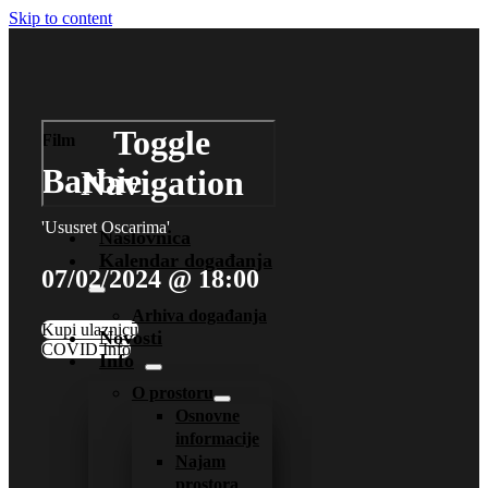
Skip to content
Toggle
Film
Barbie
Navigation
'Ususret Oscarima'
Naslovnica
Kalendar događanja
07/02/2024 @ 18:00
Arhiva događanja
Kupi ulaznicu
Novosti
COVID Info
Info
O prostoru
Osnovne
informacije
Najam
prostora