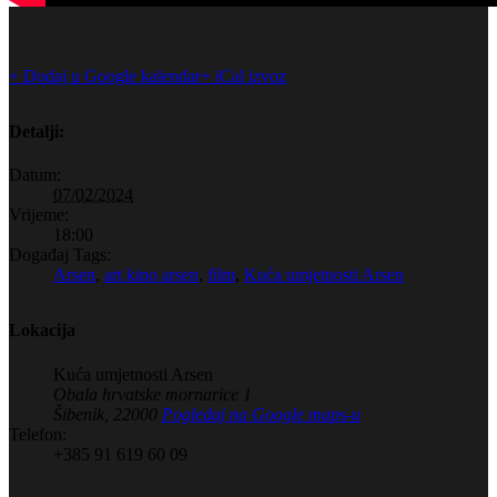
+ Dodaj u Google kalendar
+ iCal izvoz
Detalji:
Datum:
07/02/2024
Vrijeme:
18:00
Događaj Tags:
Arsen
,
art kino arsen
,
film
,
Kuća umjetnosti Arsen
Lokacija
Kuća umjetnosti Arsen
Obala hrvatske mornarice 1
Šibenik
,
22000
Pogledaj na Google maps-u
Telefon:
+385 91 619 60 09