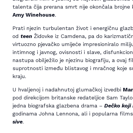
talenta čija prerana smrt nije okončala brojne 
Amy Winehouse
.
Prati njezin turbulentan život i energičnu glazb
od
teen
Židovke iz Camdena, pa do karizmatičn
virtuozno pjevačko umijeće impresioniralo miliju
intimnog i javnog, ovisnosti i slave, disfunkcio
nastupa obilježilo je njezinu biografiju, a ovaj 
suprotnosti između blistavog i mračnog koje 
kraju.
U hvaljenoj i nadahnutoj glumačkoj izvedbi
Mar
pod direkcijom britanske redateljice Sam Taylor-
jedna biografska glazbena drama –
Dečko koji
godinama Johna Lennona, ali i popularna film
sive
.