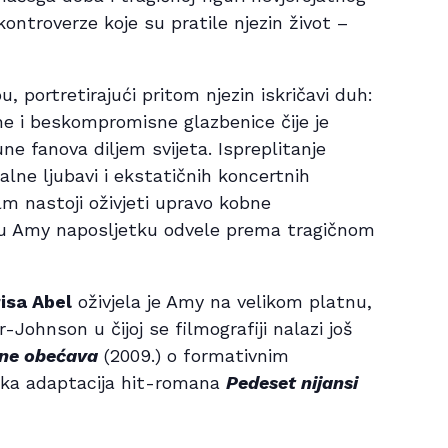
kontroverze koje su pratile njezin život –
u, portretirajući pritom njezin iskričavi duh:
e i beskompromisne glazbenice čije je
ne fanova diljem svijeta. Ispreplitanje
nalne ljubavi i ekstatičnih koncertnih
film nastoji oživjeti upravo kobne
su Amy naposljetku odvele prema tragičnom
isa Abel
oživjela je Amy na velikom platnu,
Johnson u čijoj se filmografiji nalazi još
 ne obećava
(2009.) o formativnim
ska adaptacija hit-romana
Pedeset nijansi