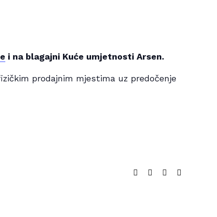
ne
i na blagajni Kuće umjetnosti Arsen.
izičkim prodajnim mjestima uz predočenje
Facebook
Twitter
LinkedIn
Email: