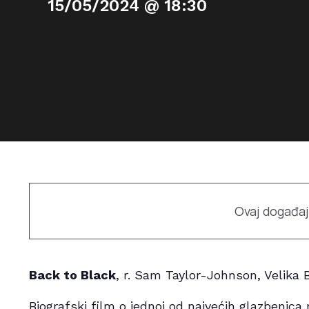
15/05/2024 @ 18:30
Ovaj događaj
Back to Black
, r. Sam Taylor-Johnson, Velika Br
Biografski film o jednoj od najvećih glazbenica 