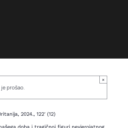
×
 je prošao.
itanija, 2024., 122′ (12)
našega doba i tragičnoj figuri nevjerojatnog