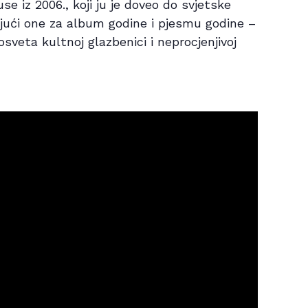
iz 2006., koji ju je doveo do svjetske
jući one za album godine i pjesmu godine –
sveta kultnoj glazbenici i neprocjenjivoj