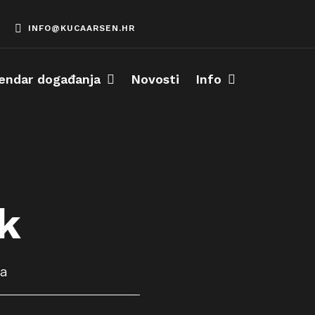
INFO@KUCAARSEN.HR
endar događanja
Novosti
Info
k
ca