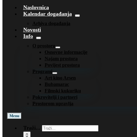
Naslovnica
Kalendar događanja
Arhiva događanja
Novosti
Info
O prostoru
Osnovne informacije
Najam prostora
Povijest prostora
Programi
Art kino Arsen
Bubamarac
Filmski kukuriku
Pokrovitelji i partneri
Prostorom upravlja
Menu
Traži...