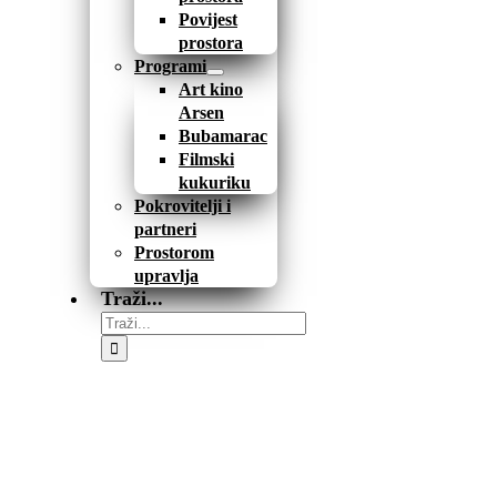
Povijest
prostora
Programi
Art kino
Arsen
Bubamarac
Filmski
kukuriku
Pokrovitelji i
partneri
Prostorom
upravlja
Traži...