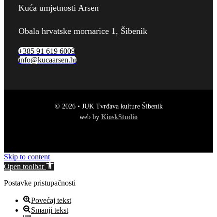
Kuća umjetnosti Arsen
Obala hrvatske mornarice 1, Šibenik
+385 91 619 6009
info@kucaarsen.hr
© 2026 • JUK Tvrđava kulture Šibenik
web by
KioskStudio
Skip to content
Open toolbar
Postavke pristupačnosti
Povećaj tekst
Smanji tekst