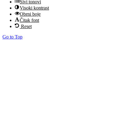
Sivi tonovi
Visoki kontrast
Obrni boje
Čitak font
Reset
Go to Top