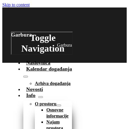
Skip to content
Garbura
Toggle
Garbura
Navigation
Naslovnica
Kalendar događanja
Arhiva događanja
Novosti
Info
O prostoru
Osnovne
informacije
Najam
prostora