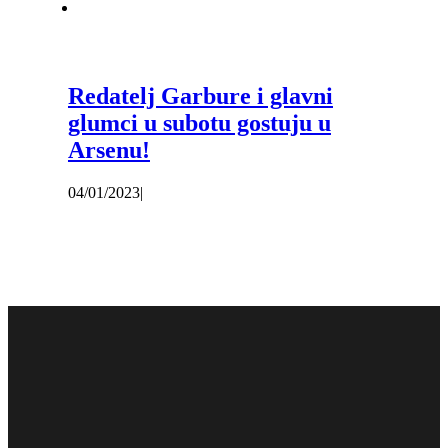
Redatelj Garbure i glavni
glumci u subotu gostuju u
Arsenu!
04/01/2023
|