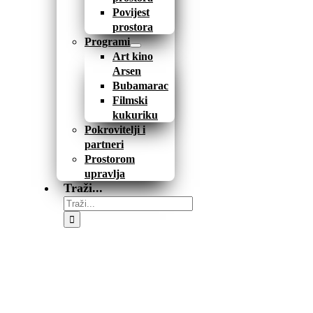
Povijest
prostora
Programi
Art kino
Arsen
Bubamarac
Filmski
kukuriku
Pokrovitelji i
partneri
Prostorom
upravlja
Traži...