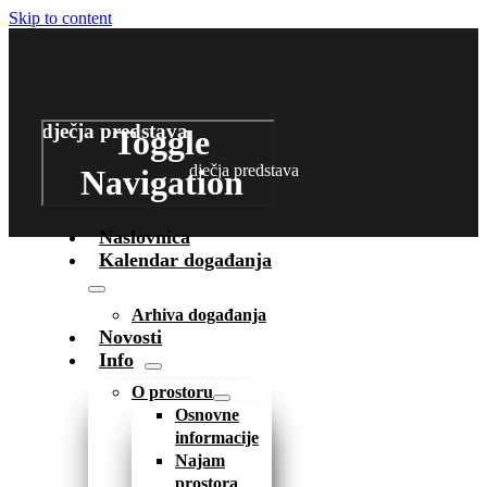
Skip to content
dječja predstava
Toggle
dječja predstava
Navigation
Naslovnica
Kalendar događanja
Arhiva događanja
Novosti
Info
O prostoru
Osnovne
informacije
Najam
prostora