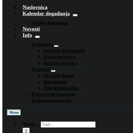
Naslovnica
Kalendar događanja
Arhiva događanja
Novosti
Info
O prostoru
Osnovne informacije
Najam prostora
Povijest prostora
Programi
Art kino Arsen
Bubamarac
Filmski kukuriku
Pokrovitelji i partneri
Prostorom upravlja
Menu
Traži...