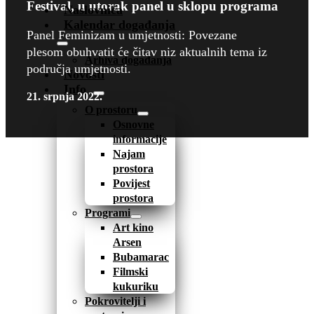
Festival, u utorak panel u sklopu programa
Naslovnica
Kalendar događanja
Panel Feminizam u umjetnosti: Povezane
plesom obuhvatit će čitav niz aktualnih tema iz
Arhiva događanja
područja umjetnosti.
Novosti
Info
21. srpnja 2022.
O prostoru
Osnovne
informacije
Najam
prostora
Povijest
prostora
Programi
Art kino
Arsen
Bubamarac
Filmski
kukuriku
Pokrovitelji i