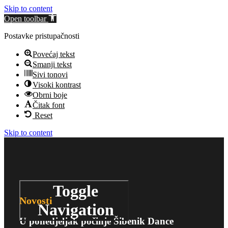
Skip to content
Open toolbar
Postavke pristupačnosti
Povećaj tekst
Smanji tekst
Sivi tonovi
Visoki kontrast
Obrni boje
Čitak font
Reset
Skip to content
Toggle
Novosti
Navigation
U ponedjeljak počinje Šibenik Dance