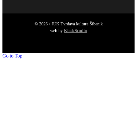
© 2026 • JUK Tvrđava kulture Šibenik
web by
KioskStudio
Go to Top