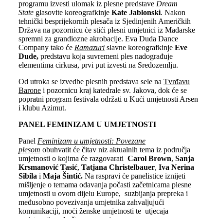
programu izvesti ulomak iz plesne predstave
Dream
State
glasovite koreografkinje
Kate Jablonski
. Nakon
tehnički besprijekornih plesača iz Sjedinjenih Američkih
Država na pozornicu će stići plesni umjetnici iz Mađarske
spremni za grandiozne akrobacije. Eva Duda Dance
Company tako će
Ramazuri
slavne koreografkinje
Eve
Dude,
predstavu koja suvremeni ples nadograđuje
elementima cirkusa, prvi put izvesti na Sredozemlju.
Od utroka se izvedbe plesnih predstava sele na
Tvrđavu
Barone
i pozornicu kraj katedrale sv. Jakova, dok će se
popratni program festivala održati u Kući umjetnosti Arsen
i klubu Azimut.
PANEL FEMINIZAM U UMJETNOSTI
Panel
Feminizam u umjetnosti: Povezane
plesom
obuhvatit će čitav niz aktualnih tema iz područja
umjetnosti o kojima će razgovarati
Carol Brown
,
Sanja
Krsmanović Tasić
,
Tatjana Christelbauer
,
Iva Nerina
Sibila
i
Maja Šintić.
Na raspravi će panelistice iznijeti
mišljenje o temama odavanja počasti začetnicama plesne
umjetnosti u ovom dijelu Europe, suzbijanja prepreka i
međusobno povezivanja umjetnika zahvaljujući
komunikaciji, moći ženske umjetnosti te utjecaja