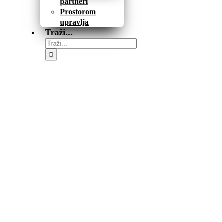
partneri
Prostorom
upravlja
Traži...