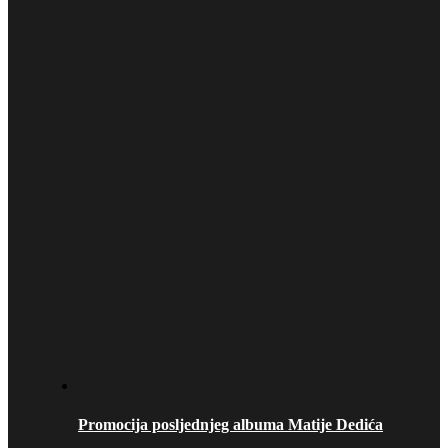
Promocija posljednjeg albuma Matije Dedića