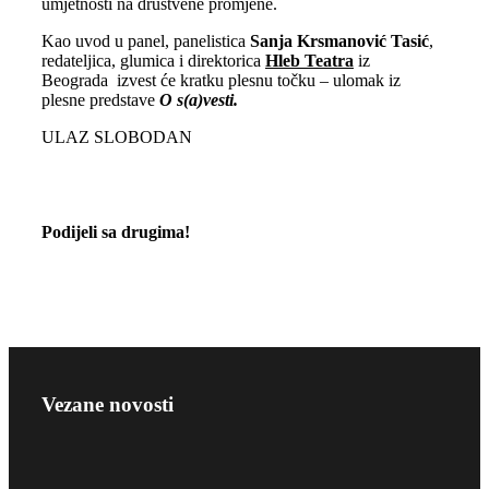
umjetnosti na društvene promjene.
Kao uvod u panel, panelistica
Sanja Krsmanović Tasić
,
redateljica, glumica i direktorica
Hleb Teatra
iz
Beograda izvest će kratku plesnu točku – ulomak iz
plesne predstave
O s(a)vesti.
ULAZ SLOBODAN
Podijeli sa drugima!
Vezane novosti