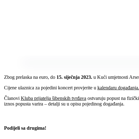
Zbog prelaska na euro, do
15. siječnja 2023.
u Kući umjetnosti Arsen
Cijene ulaznica za pojedini koncert provjerite u
kalendaru događanja
Članovi
Kluba prijatelja šibenskih tvrđava
ostvaruju popust na fizičk
iznos popusta varira – detalji su u opisu pojedinog događanja.
Podijeli sa drugima!