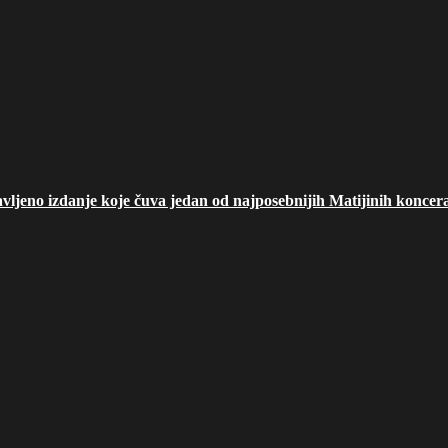
ljeno izdanje koje čuva jedan od najposebnijih Matijinih koncer