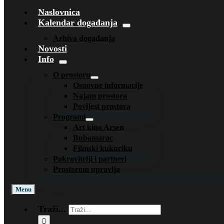
Naslovnica
Kalendar događanja
Arhiva događanja
Novosti
Info
O prostoru
Osnovne informacije
Najam prostora
Povijest prostora
Programi
Art kino Arsen
Bubamarac
Filmski kukuriku
Pokrovitelji i partneri
Prostorom upravlja
Menu
Traži...