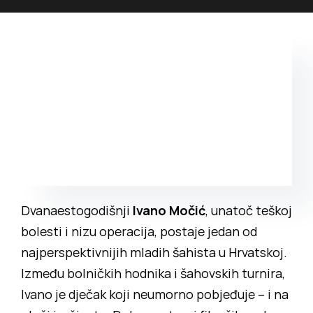
Povijest prostora
Bubamarac
Prostorom upravlja
Filmski kukuriku
Dvanaestogodišnji
Ivano
Močić
, unatoč teškoj
bolesti i nizu operacija, postaje jedan od
najperspektivnijih mladih šahista u Hrvatskoj.
Između bolničkih hodnika i šahovskih turnira,
Ivano je dječak koji neumorno pobjeđuje – i na