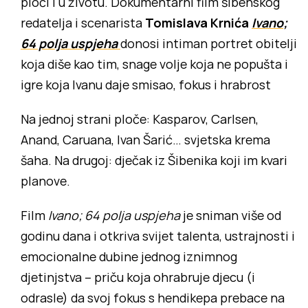
ploči i u životu. Dokumentarni film šibenskog
redatelja i scenarista
Tomislava Krnića
Ivano;
64 polja uspjeha
donosi intiman portret obitelji
koja diše kao tim, snage volje koja ne popušta i
igre koja Ivanu daje smisao, fokus i hrabrost
Na jednoj strani ploče: Kasparov, Carlsen,
Anand, Caruana, Ivan Šarić… svjetska krema
šaha. Na drugoj: dječak iz Šibenika koji im kvari
planove.
Film
Ivano; 64 polja uspjeha
je sniman više od
godinu dana i otkriva svijet talenta, ustrajnosti i
emocionalne dubine jednog iznimnog
djetinjstva – priču koja ohrabruje djecu (i
odrasle) da svoj fokus s hendikepa prebace na