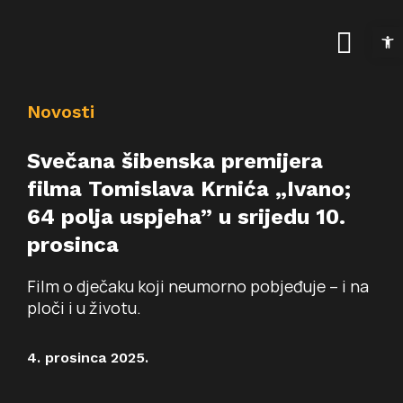
Skip
Open t
to
Togg
content
Navig
Naslovnica
Novosti
Kalendar događanja
Svečana šibenska premijera
filma Tomislava Krnića „Ivano;
Arhiva događanja
Novosti
64 polja uspjeha” u srijedu 10.
prosinca
Info
Film o dječaku koji neumorno pobjeđuje – i na
Traži...
O prostoru
ploči i u životu.
Osnovne informac
Programi
4. prosinca 2025.
Najam prostora
Art kino Arsen
Pokrovitelji i partne