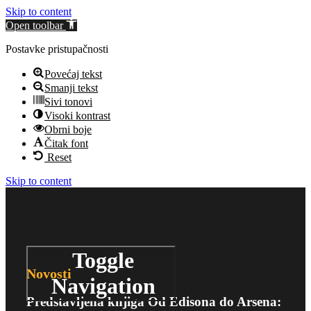
Skip to content
Open toolbar
Postavke pristupačnosti
Povećaj tekst
Smanji tekst
Sivi tonovi
Visoki kontrast
Obrni boje
Čitak font
Reset
Skip to content
Toggle
Novosti
Navigation
Predstavljena knjiga Od Edisona do Arsena: