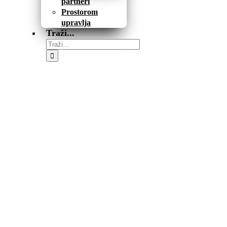
partneri
Prostorom
upravlja
Traži...