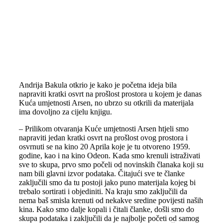
Andrija Bakula otkrio je kako je početna ideja bila
napraviti kratki osvrt na prošlost prostora u kojem je danas
Kuća umjetnosti Arsen, no ubrzo su otkrili da materijala
ima dovoljno za cijelu knjigu.
– Prilikom otvaranja Kuće umjetnosti Arsen htjeli smo
napraviti jedan kratki osvrt na prošlost ovog prostora i
osvrnuti se na kino 20 Aprila koje je tu otvoreno 1959.
godine, kao i na kino Odeon. Kada smo krenuli istraživati
sve to skupa, prvo smo počeli od novinskih članaka koji su
nam bili glavni izvor podataka. Čitajući sve te članke
zaključili smo da tu postoji jako puno materijala kojeg bi
trebalo sortirati i objediniti. Na kraju smo zaključili da
nema baš smisla krenuti od nekakve sredine povijesti naših
kina. Kako smo dalje kopali i čitali članke, došli smo do
skupa podataka i zaključili da je najbolje početi od samog