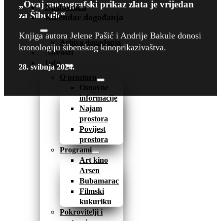
„Ovaj monografski prikaz zlata je vrijedan
Naslovnica
za Šibenik“
Kalendar događanja
Knjiga autora Jelene Pašić i Andrije Bakule donosi
Arhiva događanja
kronologiju šibenskog kinoprikazivaštva.
Novosti
Info
28. svibnja 2024.
O prostoru
Osnovne
informacije
Najam
prostora
Povijest
prostora
Programi
Art kino
Arsen
Bubamarac
Filmski
kukuriku
Pokrovitelji i