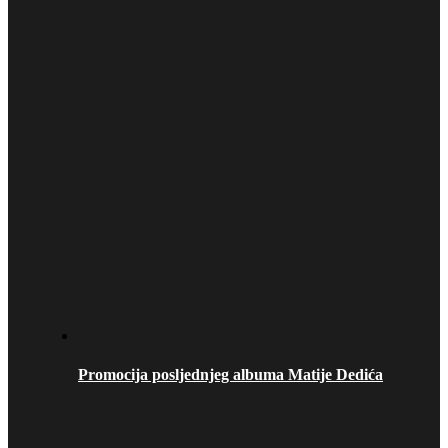
Promocija posljednjeg albuma Matije Dedića