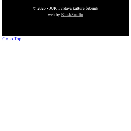
© 2026 • JUK Tvrđava kulture Šibenik
web by
KioskStudio
Go to Top