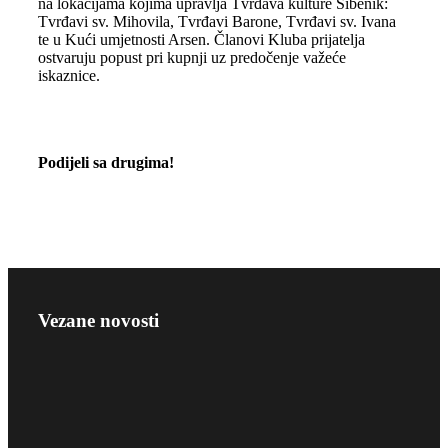
na lokacijama kojima upravlja Tvrđava kulture Šibenik:
Tvrđavi sv. Mihovila, Tvrđavi Barone, Tvrđavi sv. Ivana
te u Kući umjetnosti Arsen. Članovi Kluba prijatelja
ostvaruju popust pri kupnji uz predočenje važeće
iskaznice.
Podijeli sa drugima!
Vezane novosti