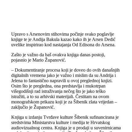
Upravo s Arsenovim stihovima počinje svako poglavlje
knjige te je Andija Bakula kazao kako ih je Arsen Dedić
uvelike inspirirao kod nastajanja Od Edisona do Arsena.
Zašto je važno da baš ovakva knjiga danas postoji,
pojasnio je Mario Županović.
– Dokumentiranje procesa koji je doveo do ovih današnjih
digitalnih vremena jako je važno i mislim da su Andrija i
Jelena to fantastično napravili u ovoj preglednoj knjizi.
Osim što je pregledna, ona predstavlja i mukotrpan
višegodišnji rad istraživanja nečeg što je jako teško
istražiti, a to su arhivski materijali. Čestitam na ovom
monografskom prikazu koji je za Šibenik zlata vrijedan –
zaključio je Županović.
Knjiga u izdanju Tvrđave kulture Šibenik sufinancirana je
sredstvima Ministarstva kulture i medija te Hrvatskog
audiovizualnog centra. Knjiga je u prodaji u suvenirnicama