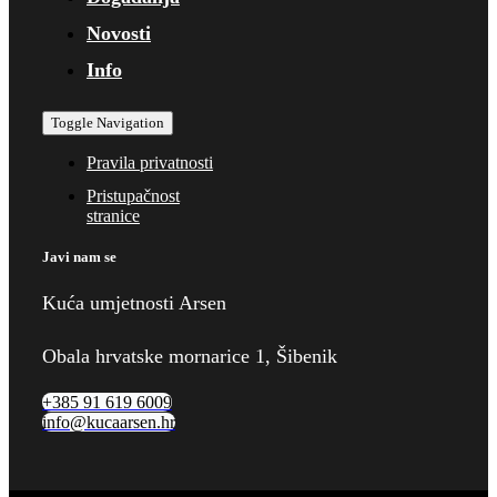
Novosti
Info
Toggle Navigation
Pravila privatnosti
Pristupačnost
stranice
Javi nam se
Kuća umjetnosti Arsen
Obala hrvatske mornarice 1, Šibenik
+385 91 619 6009
info@kucaarsen.hr