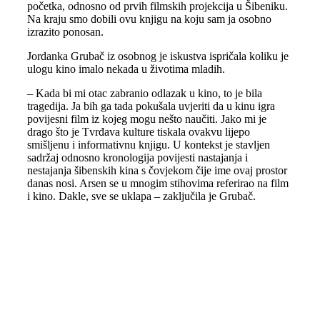
početka, odnosno od prvih filmskih projekcija u Šibeniku.
Na kraju smo dobili ovu knjigu na koju sam ja osobno
izrazito ponosan.
Jordanka Grubač iz osobnog je iskustva ispričala koliku je
ulogu kino imalo nekada u životima mladih.
– Kada bi mi otac zabranio odlazak u kino, to je bila
tragedija. Ja bih ga tada pokušala uvjeriti da u kinu igra
povijesni film iz kojeg mogu nešto naučiti. Jako mi je
drago što je Tvrđava kulture tiskala ovakvu lijepo
smišljenu i informativnu knjigu. U kontekst je stavljen
sadržaj odnosno kronologija povijesti nastajanja i
nestajanja šibenskih kina s čovjekom čije ime ovaj prostor
danas nosi. Arsen se u mnogim stihovima referirao na film
i kino. Dakle, sve se uklapa – zaključila je Grubač.