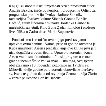
Knjigu su sinoć u Kući umjetnosti Arsen predstavili autor
Andrija Bakula, inače povjesničar i producent u Odjelu za
programsku produkciju Tvrđave kulture Šibenik,
ravnateljica Tvrđave kulture Šibenik Gorana Barišić
Bačelić, zatim šibenska novinarka Jordanka Grubač te
umjetnički savjetnik Kino Zone Zadar, filmolog i profesor
Sveučilišta u Zadru dr.sc. Mario Županović.
– Ponosni smo i sretni što ovu knjigu predstavljamo
upravo u ovim danima. Naime, prije tri godine otvorena je
Kuća umjetnosti Arsen i predstavljanje ove knjige prvi je u
nizu događaja u ovom tjednu. Upravo otvorenjem Kuće
Arsen vratili smo kontinuirani filmski program u centar
grada Šibenika što je velika stvar. Osim toga, ovaj tjedan
obilježavamo i 10. rođendan pozornice na Tvrđavi sv.
Mihovila, dvije godine od otvorenja obnovljene Tvrđave
sv. Ivana te godinu dana od otvorenja Centra koralja Zlarin
– kazala je uvodno Barišić Bačelić.